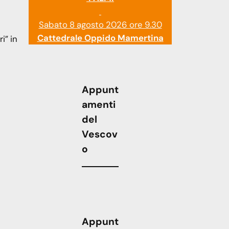
Sabato 8 agosto 2026 ore 9.30
Cattedrale Oppido Mamertina
i” in
Appunt
amenti
del
Vescov
o
Appunt