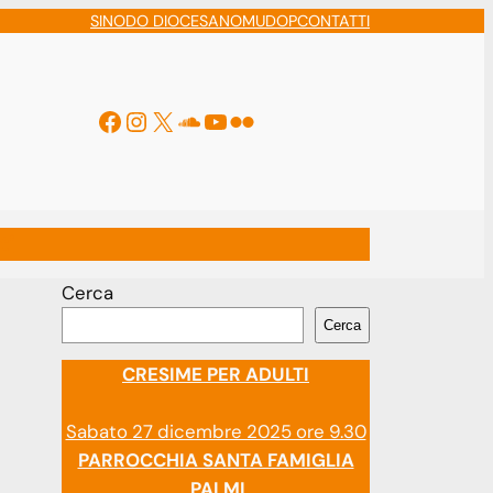
SINODO DIOCESANO
MUDOP
CONTATTI
Facebook
Instagram
X
Soundcloud
YouTube
Flickr
ti
Cerca
Cerca
CRESIME PER ADULTI
Sabato 27 dicembre 2025 ore 9.30
PARROCCHIA SANTA FAMIGLIA
PALMI