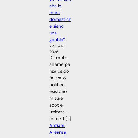
che le
mura
domestich
e siano
una
gabbia”
7 Agosto
2026
Di fronte
all’emerge
nza caldo
“a livello
politico,
esistono
misure
spot e
limitate –
come il […]
Anziani:
Alleanza