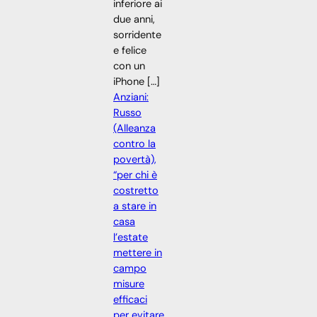
inferiore ai
due anni,
sorridente
e felice
con un
iPhone […]
Anziani:
Russo
(Alleanza
contro la
povertà),
“per chi è
costretto
a stare in
casa
l’estate
mettere in
campo
misure
efficaci
per evitare