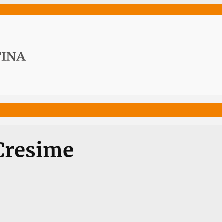
ws
Media
Documenti
Acqua Viva News
Contat
Cresime