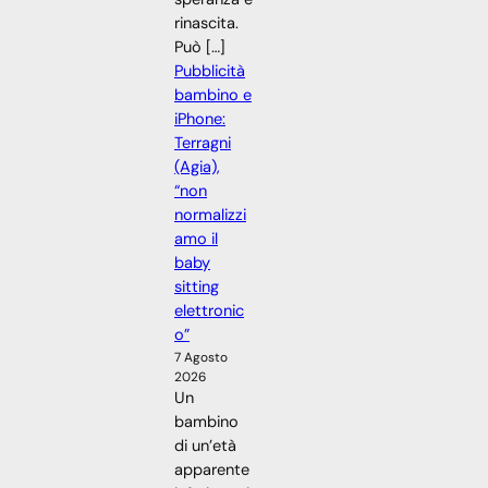
rinascita.
Può […]
Pubblicità
bambino e
iPhone:
Terragni
(Agia),
“non
normalizzi
amo il
baby
sitting
elettronic
o”
7 Agosto
2026
Un
bambino
di un’età
apparente