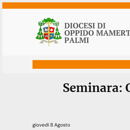
Vai
al
contenuto
Home
Vescovo
Diocesi
Uffici
Ne
Seminara: 
giovedì
8
Agosto