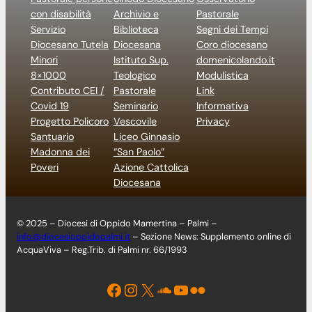
con disabilità
Archivio e
Pastorale
Servizio
Biblioteca
Segni dei Tempi
Diocesano Tutela
Diocesana
Coro diocesano
Minori
Istituto Sup.
domenicolando.it
8×1000
Teologico
Modulistica
Contributo CEI /
Pastorale
Link
Covid 19
Seminario
Informativa
Progetto Policoro
Vescovile
Privacy
Santuario
Liceo Ginnasio
Madonna dei
“San Paolo”
Poveri
Azione Cattolica
Diocesana
© 2025 – Diocesi di Oppido Mamertina – Palmi –
info@diocesioppidopalmi.it
– Sezione News: Supplemento online di
AcquaViva – Reg.Trib. di Palmi nr. 66/1993
Facebook
Instagram
X
Soundcloud
YouTube
Flickr