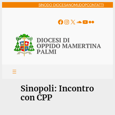
Vai
SINODO DIOCESANO
MUDOP
CONTATTI
al
contenuto
Facebook
Instagram
X
Soundcloud
YouTube
Flickr
Sinopoli: Incontro
con CPP