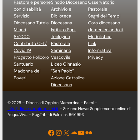
Pastorale persone
Sinodo Diocesano
Osservatorio
con disabilità
Archivio e
Pastorale
Servizio
Biblioteca
Segni dei Tempi
Diocesano Tutela
Diocesana
Coro diocesano
Minori
Istituto Sup.
domenicolando.it
8×1000
Teologico
Modulistica
Contributo CEI /
Pastorale
Link
Covid 19
Seminario
Informativa
Progetto Policoro
Vescovile
Privacy
Santuario
Liceo Ginnasio
Madonna dei
“San Paolo”
Poveri
Azione Cattolica
Diocesana
© 2025 – Diocesi di Oppido Mamertina – Palmi –
info@diocesioppidopalmi.it
– Sezione News: Supplemento online di
AcquaViva – Reg.Trib. di Palmi nr. 66/1993
Facebook
Instagram
X
Soundcloud
YouTube
Flickr