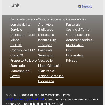
Link
Pastorale persone
Sinodo Diocesano
Osservatorio
con disabilità
Archivio e
Pastorale
Servizio
Biblioteca
Segni dei Tempi
Diocesano Tutela
Diocesana
Coro diocesano
Minori
Istituto Sup.
domenicolando.it
8×1000
Teologico
Modulistica
Contributo CEI /
Pastorale
Link
Covid 19
Seminario
Informativa
Progetto Policoro
Vescovile
Privacy
Santuario
Liceo Ginnasio
Madonna dei
“San Paolo”
Poveri
Azione Cattolica
Diocesana
© 2025 – Diocesi di Oppido Mamertina – Palmi –
info@diocesioppidopalmi.it
– Sezione News: Supplemento online di
AcquaViva – Reg.Trib. di Palmi nr. 66/1993