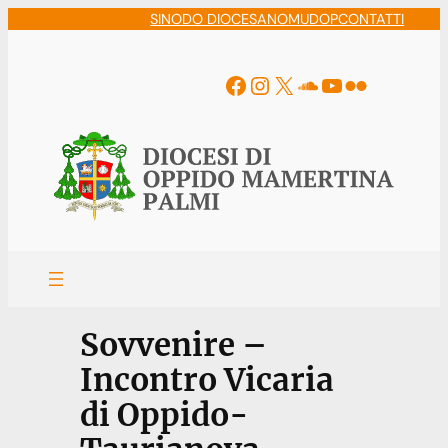
Vai
SINODO DIOCESANO
MUDOP
CONTATTI
al
contenuto
Facebook
Instagram
X
Soundcloud
YouTube
Flickr
Sovvenire –
Incontro Vicaria
di Oppido-