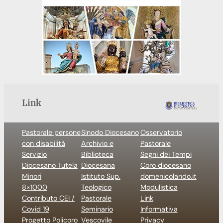
Link
Pastorale persone
Sinodo Diocesano
Osservatorio
con disabilità
Archivio e
Pastorale
Servizio
Biblioteca
Segni dei Tempi
Diocesano Tutela
Diocesana
Coro diocesano
Minori
Istituto Sup.
domenicolando.it
8×1000
Teologico
Modulistica
Contributo CEI /
Pastorale
Link
Covid 19
Seminario
Informativa
Progetto Policoro
Vescovile
Privacy