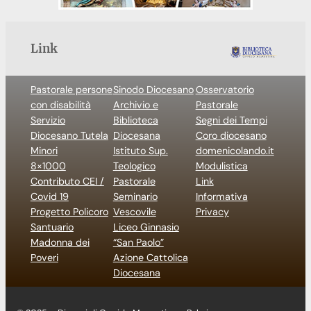
Link
Pastorale persone
Sinodo Diocesano
Osservatorio
con disabilità
Archivio e
Pastorale
Servizio
Biblioteca
Segni dei Tempi
Diocesano Tutela
Diocesana
Coro diocesano
Minori
Istituto Sup.
domenicolando.it
8×1000
Teologico
Modulistica
Contributo CEI /
Pastorale
Link
Covid 19
Seminario
Informativa
Progetto Policoro
Vescovile
Privacy
Santuario
Liceo Ginnasio
Madonna dei
“San Paolo”
Poveri
Azione Cattolica
Diocesana