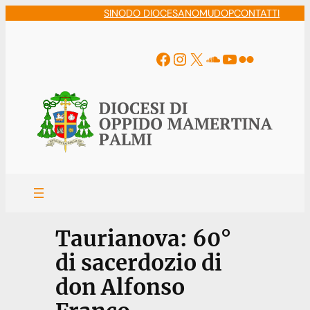
Vai
SINODO DIOCESANO
MUDOP
CONTATTI
al
contenuto
Facebook
Instagram
X
Soundcloud
YouTube
Flickr
Taurianova: 60°
di sacerdozio di
don Alfonso