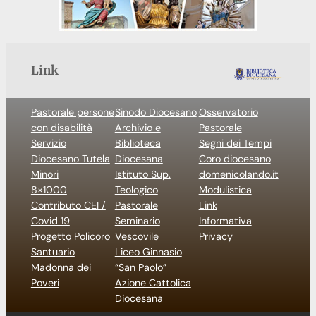
Link
Pastorale persone
Sinodo Diocesano
Osservatorio
con disabilità
Archivio e
Pastorale
Servizio
Biblioteca
Segni dei Tempi
Diocesano Tutela
Diocesana
Coro diocesano
Minori
Istituto Sup.
domenicolando.it
8×1000
Teologico
Modulistica
Contributo CEI /
Pastorale
Link
Covid 19
Seminario
Informativa
Progetto Policoro
Vescovile
Privacy
Santuario
Liceo Ginnasio
Madonna dei
“San Paolo”
Poveri
Azione Cattolica
Diocesana