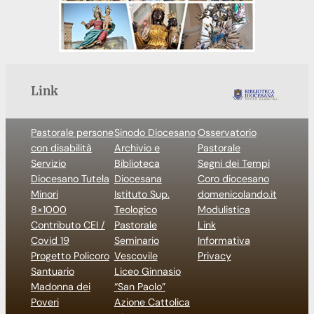
Link
Pastorale persone
Sinodo Diocesano
Osservatorio
con disabilità
Archivio e
Pastorale
Servizio
Biblioteca
Segni dei Tempi
Diocesano Tutela
Diocesana
Coro diocesano
Minori
Istituto Sup.
domenicolando.it
8×1000
Teologico
Modulistica
Contributo CEI /
Pastorale
Link
Covid 19
Seminario
Informativa
Progetto Policoro
Vescovile
Privacy
Santuario
Liceo Ginnasio
Madonna dei
“San Paolo”
Poveri
Azione Cattolica