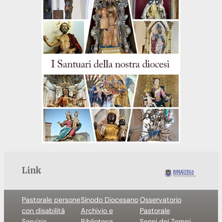
Link
Pastorale persone
Sinodo Diocesano
Osservatorio
con disabilità
Archivio e
Pastorale
Servizio
Biblioteca
Segni dei Tempi