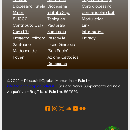
Diocesano Tutela
Diocesana
Coro diocesano
Minori
Istituto Sup.
domenicolando.it
8×1000
Teologico
Modulistica
Contributo CEI /
Pastorale
Link
Covid 19
Seminario
Informativa
Progetto Policoro
Vescovile
Privacy
Santuario
Liceo Ginnasio
Madonna dei
“San Paolo”
Poveri
Azione Cattolica
Diocesana
© 2025 – Diocesi di Oppido Mamertina – Palmi –
info@diocesioppidopalmi.it
– Sezione News: Supplemento online di
AcquaViva – Reg.Trib. di Palmi nr. 66/1993
Facebook
Instagram
X
Soundcloud
YouTube
Flickr