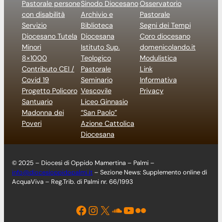
Pastorale persone
Sinodo Diocesano
Osservatorio
con disabilità
Archivio e
Pastorale
Servizio
Biblioteca
Segni dei Tempi
Diocesano Tutela
Diocesana
Coro diocesano
Minori
Istituto Sup.
domenicolando.it
8×1000
Teologico
Modulistica
Contributo CEI /
Pastorale
Link
Covid 19
Seminario
Informativa
Progetto Policoro
Vescovile
Privacy
Santuario
Liceo Ginnasio
Madonna dei
“San Paolo”
Poveri
Azione Cattolica
Diocesana
© 2025 – Diocesi di Oppido Mamertina – Palmi –
info@diocesioppidopalmi.it
– Sezione News: Supplemento online di
AcquaViva – Reg.Trib. di Palmi nr. 66/1993
Facebook
Instagram
X
Soundcloud
YouTube
Flickr