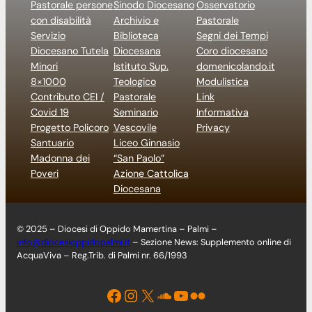
Pastorale persone
Sinodo Diocesano
Osservatorio
con disabilità
Archivio e
Pastorale
Servizio
Biblioteca
Segni dei Tempi
Diocesano Tutela
Diocesana
Coro diocesano
Minori
Istituto Sup.
domenicolando.it
8×1000
Teologico
Modulistica
Contributo CEI /
Pastorale
Link
Covid 19
Seminario
Informativa
Progetto Policoro
Vescovile
Privacy
Santuario
Liceo Ginnasio
Madonna dei
“San Paolo”
Poveri
Azione Cattolica
Diocesana
© 2025 – Diocesi di Oppido Mamertina – Palmi –
info@diocesioppidopalmi.it
– Sezione News: Supplemento online di
AcquaViva – Reg.Trib. di Palmi nr. 66/1993
Facebook
Instagram
X
Soundcloud
YouTube
Flickr