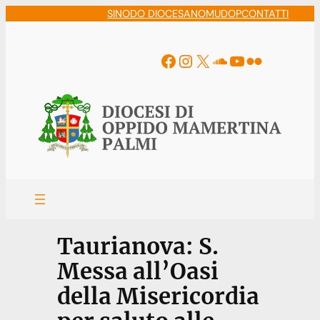
Vai
SINODO DIOCESANO
MUDOP
CONTATTI
al
contenuto
Facebook
Instagram
X
Soundcloud
YouTube
Flickr
Taurianova: S.
Messa all’Oasi
della Misericordia