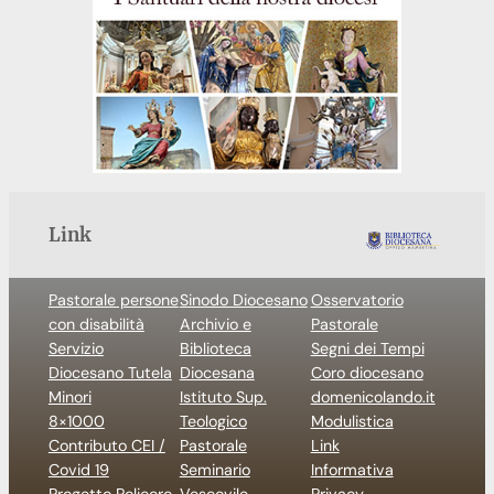
Link
Pastorale persone
Sinodo Diocesano
Osservatorio
con disabilità
Archivio e
Pastorale
Servizio
Biblioteca
Segni dei Tempi
Diocesano Tutela
Diocesana
Coro diocesano
Minori
Istituto Sup.
domenicolando.it
8×1000
Teologico
Modulistica
Contributo CEI /
Pastorale
Link
Covid 19
Seminario
Informativa
Progetto Policoro
Vescovile
Privacy