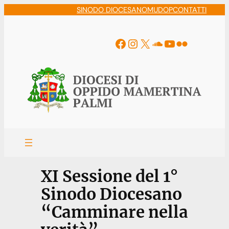
Vai
SINODO DIOCESANO
MUDOP
CONTATTI
al
contenuto
Facebook
Instagram
X
Soundcloud
YouTube
Flickr
XI Sessione del 1°
Sinodo Diocesano
“Camminare nella