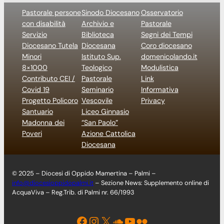
Pastorale persone
Sinodo Diocesano
Osservatorio
con disabilità
Archivio e
Pastorale
Servizio
Biblioteca
Segni dei Tempi
Diocesano Tutela
Diocesana
Coro diocesano
Minori
Istituto Sup.
domenicolando.it
8×1000
Teologico
Modulistica
Contributo CEI /
Pastorale
Link
Covid 19
Seminario
Informativa
Progetto Policoro
Vescovile
Privacy
Santuario
Liceo Ginnasio
Madonna dei
“San Paolo”
Poveri
Azione Cattolica
Diocesana
© 2025 – Diocesi di Oppido Mamertina – Palmi –
info@diocesioppidopalmi.it
– Sezione News: Supplemento online di
AcquaViva – Reg.Trib. di Palmi nr. 66/1993
Facebook
Instagram
X
Soundcloud
YouTube
Flickr