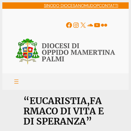
Vai
SINODO DIOCESANO
MUDOP
CONTATTI
al
contenuto
Facebook
Instagram
X
Soundcloud
YouTube
Flickr
“EUCARISTIA,FA
RMACO DI VITA E
DI SPERANZA”