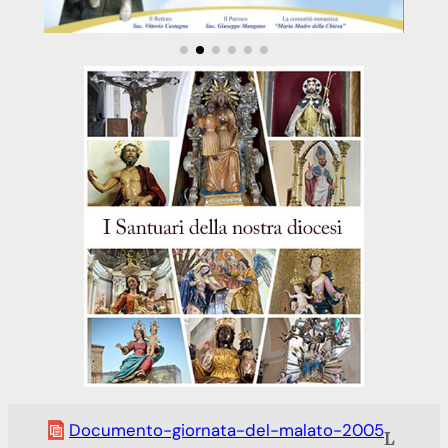
Documento-giornata-del-malato-2005
L