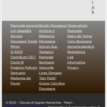
i
n
k
Pastorale persone
Sinodo Diocesano
Osservatorio
con disabilità
Archivio e
Pastorale
Servizio
Biblioteca
Segni dei Tempi
Diocesano Tutela
Diocesana
Coro diocesano
Minori
Istituto Sup.
domenicolando.it
8×1000
Teologico
Modulistica
Contributo CEI /
Pastorale
Link
Covid 19
Seminario
Informativa
Progetto Policoro
Vescovile
Privacy
Santuario
Liceo Ginnasio
Madonna dei
“San Paolo”
Poveri
Azione Cattolica
Diocesana
© 2025 – Diocesi di Oppido Mamertina – Palmi –