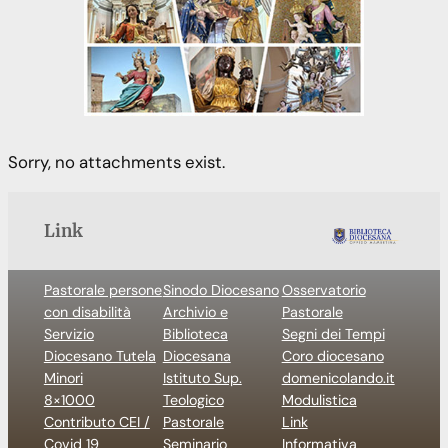
Sorry, no attachments exist.
Link
Pastorale persone
Sinodo Diocesano
Osservatorio
con disabilità
Archivio e
Pastorale
Servizio
Biblioteca
Segni dei Tempi
Diocesano Tutela
Diocesana
Coro diocesano
Minori
Istituto Sup.
domenicolando.it
8×1000
Teologico
Modulistica
Contributo CEI /
Pastorale
Link
Covid 19
Seminario
Informativa