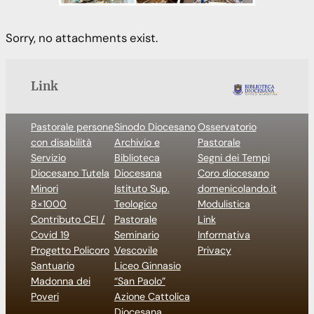
Sorry, no attachments exist.
Link
Pastorale persone
Sinodo Diocesano
Osservatorio
con disabilità
Archivio e
Pastorale
Servizio
Biblioteca
Segni dei Tempi
Diocesano Tutela
Diocesana
Coro diocesano
Minori
Istituto Sup.
domenicolando.it
8×1000
Teologico
Modulistica
Contributo CEI /
Pastorale
Link
Covid 19
Seminario
Informativa
Progetto Policoro
Vescovile
Privacy
Santuario
Liceo Ginnasio
Madonna dei
“San Paolo”
Poveri
Azione Cattolica
Diocesana