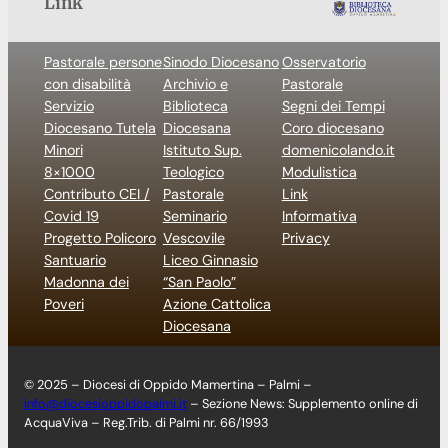
Link
Pastorale persone
Sinodo Diocesano
Osservatorio
con disabilità
Archivio e
Pastorale
Servizio
Biblioteca
Segni dei Tempi
Diocesano Tutela
Diocesana
Coro diocesano
Minori
Istituto Sup.
domenicolando.it
8×1000
Teologico
Modulistica
Contributo CEI /
Pastorale
Link
Covid 19
Seminario
Informativa
Progetto Policoro
Vescovile
Privacy
Santuario
Liceo Ginnasio
Madonna dei
“San Paolo”
Poveri
Azione Cattolica
Diocesana
© 2025 – Diocesi di Oppido Mamertina – Palmi –
info@diocesioppidopalmi.it
– Sezione News: Supplemento online di
AcquaViva – Reg.Trib. di Palmi nr. 66/1993