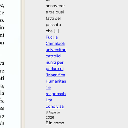
annoverar
e tra quei
fatti del
passato
che […]
Fuci: a
Camaldoli
universitari
cattolici
riuniti per
parlare di
“Magnifica
Humanitas
” e
responsab
ilità
condivisa
8 Agosto
2026
È in corso