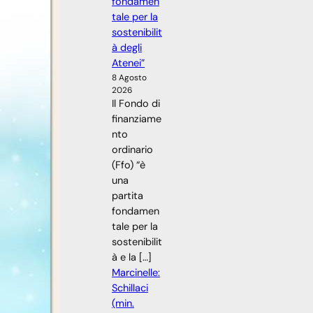
fondamen
tale per la
sostenibilit
à degli
Atenei”
8 Agosto
2026
Il Fondo di
finanziame
nto
ordinario
(Ffo) “è
una
partita
fondamen
tale per la
sostenibilit
à e la […]
Marcinelle:
Schillaci
(min.