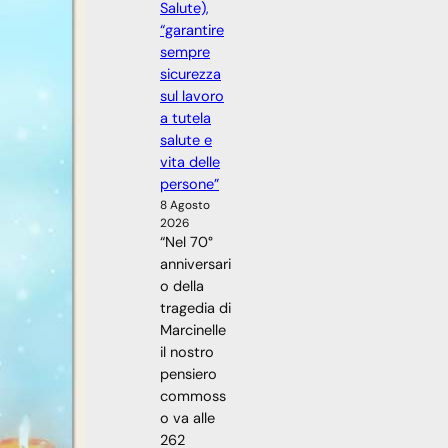
Salute),
“garantire
sempre
sicurezza
sul lavoro
a tutela
salute e
vita delle
persone”
8 Agosto
2026
“Nel 70°
anniversari
o della
tragedia di
Marcinelle
il nostro
pensiero
commoss
o va alle
262