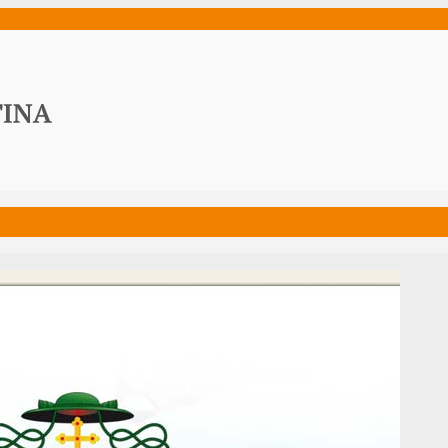
ws
Media
Documenti
Acqua Viva News
Contat