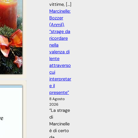
vittime, […]
Marcinelle:
Bozzer
(Anmil),
“strage da
ricordare
nella
valenza di
lente
attraverso
cui
interpretar
e il
presente”
8 Agosto
2026
“La strage
di
Marcinelle
è di certo
da