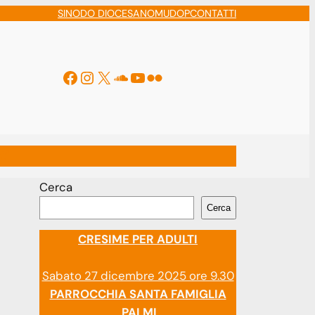
SINODO DIOCESANO
MUDOP
CONTATTI
Facebook
Instagram
X
Soundcloud
YouTube
Flickr
ti
Cerca
Cerca
CRESIME PER ADULTI
Sabato 27 dicembre 2025 ore 9.30
PARROCCHIA SANTA FAMIGLIA
PALMI