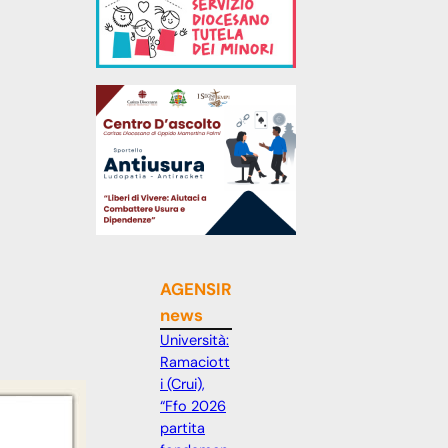
AGENSIR
news
Università:
Ramaciott
i (Crui),
“Ffo 2026
partita