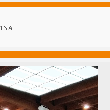
ws
Media
Documenti
Acqua Viva News
Contat