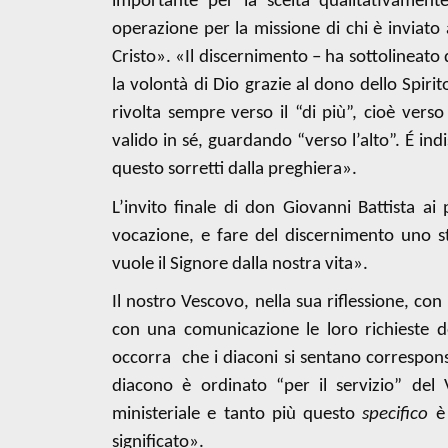
importante per la scelta qualitativamente
operazione per la missione di chi è inviato a
Cristo». «Il discernimento – ha sottolineato 
la volontà di Dio grazie al dono dello Spiri
rivolta sempre verso il “di più”, cioè verso
valido in sé, guardando “verso l’alto”. É ind
questo sorretti dalla preghiera».
L’invito finale di don Giovanni Battista ai
vocazione, e fare del discernimento uno s
vuole il Signore dalla nostra vita».
Il nostro Vescovo, nella sua riflessione, con
con una comunicazione le loro richieste de
occorra
che i diaconi si sentano correspons
diacono è ordinato “per il servizio” del
ministeriale e tanto più questo
specifico
significato».