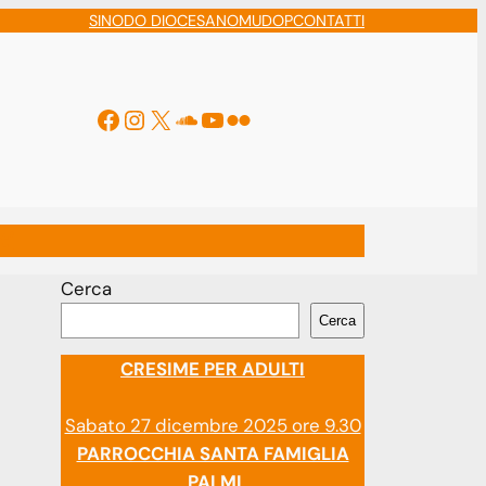
SINODO DIOCESANO
MUDOP
CONTATTI
Facebook
Instagram
X
Soundcloud
YouTube
Flickr
ti
Cerca
Cerca
CRESIME PER ADULTI
Sabato 27 dicembre 2025 ore 9.30
PARROCCHIA SANTA FAMIGLIA
PALMI