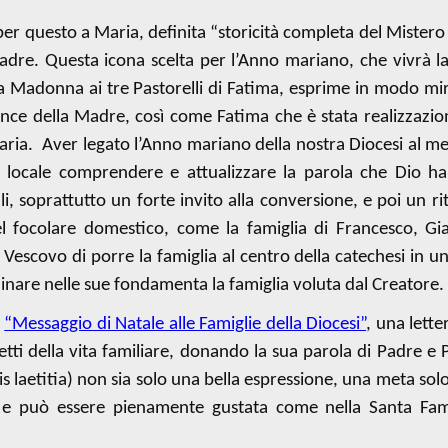
per questo a Maria, definita “storicità completa del Mistero 
adre. Questa icona scelta per l’Anno mariano, che vivrà l
la Madonna ai tre Pastorelli di Fatima, esprime in modo mir
nce della Madre, così come Fatima che è stata realizzazio
aria.
Aver legato l’Anno mariano della nostra Diocesi al m
a locale comprendere e attualizzare la parola che Dio ha
i, soprattutto un forte invito alla conversione, e poi un ri
 del focolare domestico, come la famiglia di Francesco, Gi
l Vescovo di porre la famiglia al centro della catechesi in 
 minare nelle sue fondamenta la famiglia voluta dal Creatore.
o
“Messaggio di Natale alle Famiglie della Diocesi”
, una lette
etti della vita familiare, donando la sua parola di Padre e 
 laetitia) non sia solo una bella espressione, una meta solo
, e può essere pienamente gustata
come nella Santa Fami