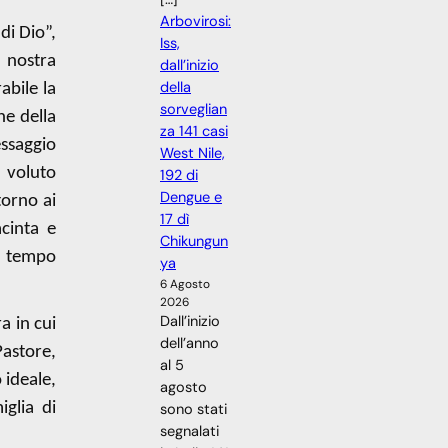
Arbovirosi:
di Dio”,
Iss,
a nostra
dall’inizio
della
abile la
sorveglian
ne della
za 141 casi
essaggio
West Nile,
 voluto
192 di
Dengue e
torno ai
17 dì
acinta e
Chikungun
un tempo
ya
6 Agosto
2026
Dall’inizio
ra in cui
dell’anno
Pastore,
al 5
 ideale,
agosto
glia di
sono stati
segnalati