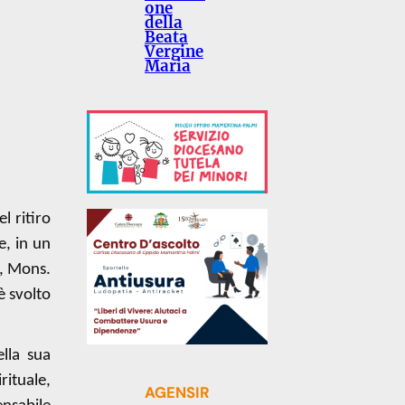
one
della
Beata
Vergine
Maria
l ritiro
e, in un
o, Mons.
è svolto
lla sua
rituale,
AGENSIR