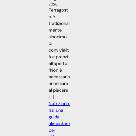
2026
Ferragost
o è
tradizional
mente
sinonimo
di
convivialit
à e pranzi
all’aperto.
“Non è
necessario
rinunciare
al piacere
[…]
Nutrizione:
Iss, una
guida
alimentare
per