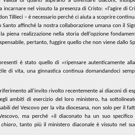
 valida di quanti aspirano a diventare diaconi, indispe
 incarnare nel vissuto la presenza di Cristo: «l’agire di Cr
don Tillieci – è necessario perché ci aiuta a scoprire conti
to Santo affinché la nostra collaborazione umana con il Sig
 la piena realizzazione nella storia dell’opzione fondamen
ispensabile, pertanto, fuggire quello che non viene dallo Spi
 presenti è stato quello di «ripensare autenticamente all
tile di vita, una ginnastica continua domandandoci semp
 riferimento all’invito rivolto recentemente ai diaconi di e
gli ambiti di esercizio del loro ministero, ha sottoline
abili del Vescovo per la vita diocesana, non solo per il fatt
 Vescovo, ma perché «il diaconato ha un suo specifico
è
chiaro
, tanto più il ministero diaconale è vissuto nel s