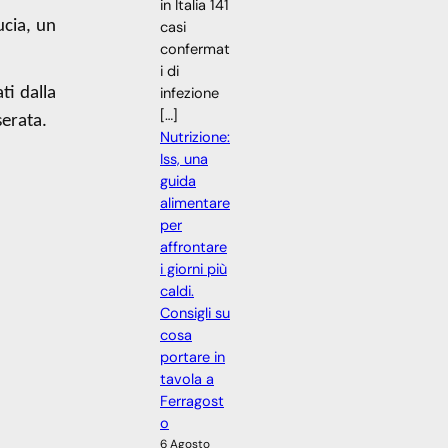
in Italia 141
ucia, un
casi
confermat
i di
ti dalla
infezione
[…]
serata.
Nutrizione:
Iss, una
guida
alimentare
per
affrontare
i giorni più
caldi.
Consigli su
cosa
portare in
tavola a
Ferragost
o
6 Agosto