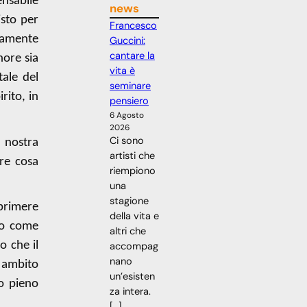
nsabile
news
isto per
Francesco
nuamente
Guccini:
cantare la
nore sia
vita è
tale del
seminare
rito, in
pensiero
6 Agosto
2026
Ci sono
a nostra
artisti che
re cosa
riempiono
una
stagione
sprimere
della vita e
ato come
altri che
o che il
accompag
nano
 ambito
un’esisten
uo pieno
za intera.
[…]