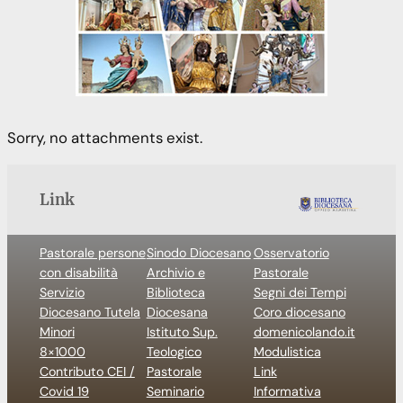
Sorry, no attachments exist.
Link
Pastorale persone
Sinodo Diocesano
Osservatorio
con disabilità
Archivio e
Pastorale
Servizio
Biblioteca
Segni dei Tempi
Diocesano Tutela
Diocesana
Coro diocesano
Minori
Istituto Sup.
domenicolando.it
8×1000
Teologico
Modulistica
Contributo CEI /
Pastorale
Link
Covid 19
Seminario
Informativa