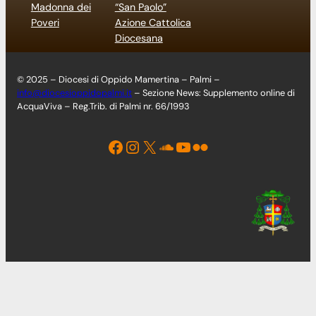
Madonna dei
“San Paolo”
Poveri
Azione Cattolica
Diocesana
© 2025 – Diocesi di Oppido Mamertina – Palmi –
info@diocesioppidopalmi.it
– Sezione News: Supplemento online di
AcquaViva – Reg.Trib. di Palmi nr. 66/1993
Facebook
Instagram
X
Soundcloud
YouTube
Flickr