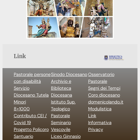
Link
Pastorale persone
Sinodo Diocesano
Osservatorio
con disabilità
Archivio e
Pastorale
Servizio
Biblioteca
Segni dei Tempi
Diocesano Tutela
Diocesana
Coro diocesano
Minori
Istituto Sup.
domenicolando.it
8×1000
Teologico
Modulistica
Contributo CEI /
Pastorale
Link
Covid 19
Seminario
Informativa
Progetto Policoro
Vescovile
Privacy
Santuario
Liceo Ginnasio