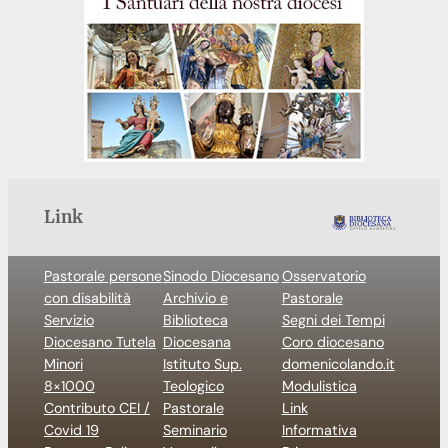
Link
Pastorale persone
Sinodo Diocesano
Osservatorio
con disabilità
Archivio e
Pastorale
Servizio
Biblioteca
Segni dei Tempi
Diocesano Tutela
Diocesana
Coro diocesano
Minori
Istituto Sup.
domenicolando.it
8×1000
Teologico
Modulistica
Contributo CEI /
Pastorale
Link
Covid 19
Seminario
Informativa