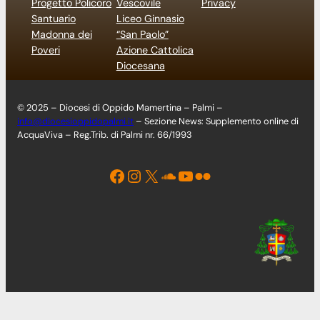
Progetto Policoro
Vescovile
Privacy
Santuario
Liceo Ginnasio
Madonna dei
“San Paolo”
Poveri
Azione Cattolica
Diocesana
© 2025 – Diocesi di Oppido Mamertina – Palmi –
info@diocesioppidopalmi.it
– Sezione News: Supplemento online di
AcquaViva – Reg.Trib. di Palmi nr. 66/1993
Facebook
Instagram
X
Soundcloud
YouTube
Flickr