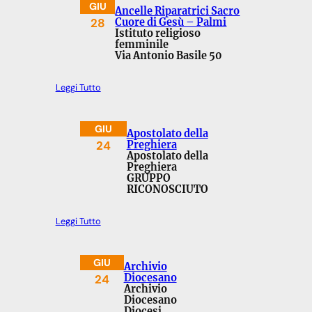
GIU
Ancelle Riparatrici Sacro
28
Cuore di Gesù – Palmi
Istituto religioso
femminile
Via Antonio Basile 50
Leggi Tutto
GIU
Apostolato della
24
Preghiera
Apostolato della
Preghiera
GRUPPO
RICONOSCIUTO
Leggi Tutto
GIU
Archivio
24
Diocesano
Archivio
Diocesano
Diocesi