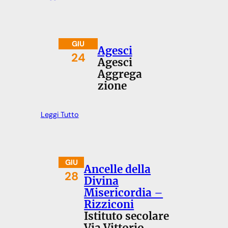
GIU
Agesci
24
Agesci
Aggrega
zione
Leggi Tutto
GIU
Ancelle della
28
Divina
Misericordia –
Rizziconi
Istituto secolare