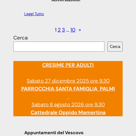
Leggi Tutto
1
2
3
…
10
»
Cerca
Cerca
CRESIME PER ADULTI
Sabato 27 dicembre 2025 ore 9.30
PARROCCHIA SANTA FAMIGLIA PALMI
Sabato 8 agosto 2026 ore 9.30
Cattedrale Oppido Mamertina
Appuntamenti del Vescovo