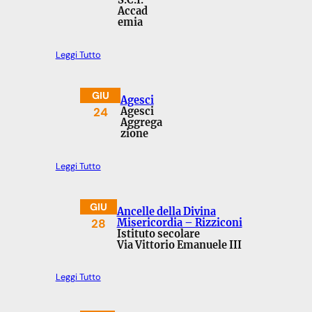
Accad
emia
Leggi Tutto
GIU
Agesci
24
Agesci
Aggrega
zione
Leggi Tutto
GIU
Ancelle della Divina
28
Misericordia – Rizziconi
Istituto secolare
Via Vittorio Emanuele III
Leggi Tutto