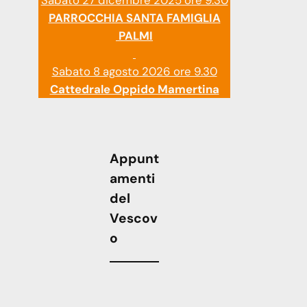
Sabato 27 dicembre 2025 ore 9.30
PARROCCHIA SANTA FAMIGLIA
PALMI
Sabato 8 agosto 2026 ore 9.30
Cattedrale Oppido Mamertina
Appunt
amenti
del
Vescov
o