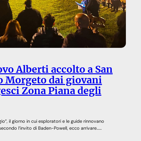
ovo Alberti accolto a San
o Morgeto dai giovani
gesci Zona Piana degli
o”, il giorno in cui esploratori e le guide rinnovano
econdo l’invito di Baden-Powell, ecco arrivare……