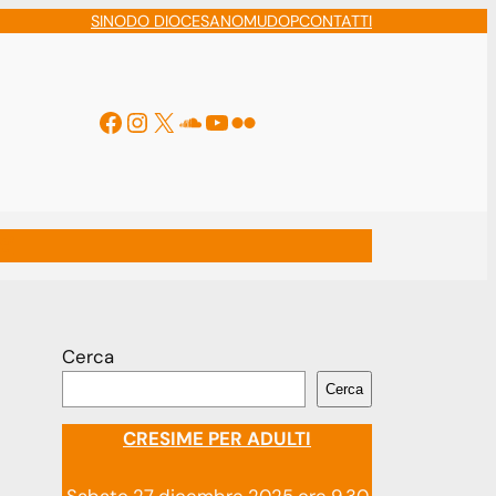
SINODO DIOCESANO
MUDOP
CONTATTI
Facebook
Instagram
X
Soundcloud
YouTube
Flickr
ti
Cerca
Cerca
CRESIME PER ADULTI