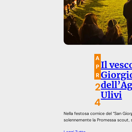
A
Il vesc
P
Giorgi
R
dell’A
2
Ulivi
4
Nella festosa cornice del “San Giorgi
solennemente la Promessa scout, s
Leggi Tutto