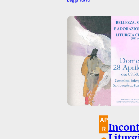
AP
Incont
R
Liturg