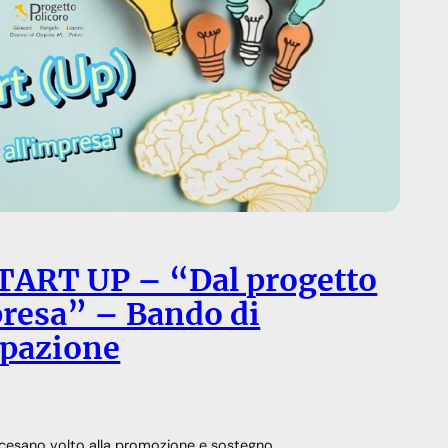
TART UP – “Dal progetto
presa” – Bando di
ipazione
iocesano volto alla promozione e sostegno