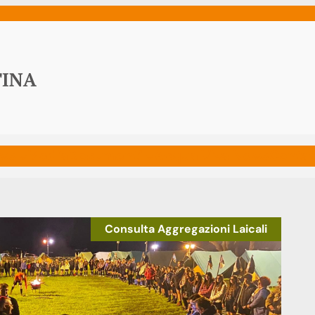
ws
Media
Documenti
Acqua Viva News
Contat
Consulta Aggregazioni Laicali