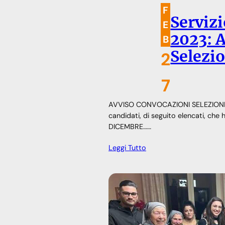
F
Servizi
E
2023: 
B
Selezi
2
7
AVVISO CONVOCAZIONI SELEZIONI 
candidati, di seguito elencati, ch
DICEMBRE……
Leggi Tutto