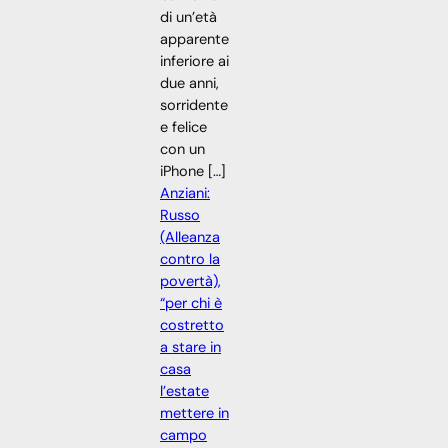
di un’età
apparente
inferiore ai
due anni,
sorridente
e felice
con un
iPhone […]
Anziani:
Russo
(Alleanza
contro la
povertà),
“per chi è
costretto
a stare in
casa
l’estate
mettere in
campo