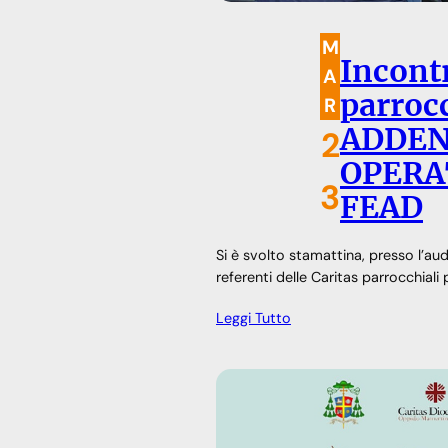
M
Incontr
A
parrocc
R
ADDEN
2
OPERA
3
FEAD
Si è svolto stamattina, presso l’aud
referenti delle Caritas parrocchiali 
Leggi Tutto