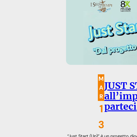
M
JUST S
A
all’im
R
partec
1
3
“Just Start (Up)” è un progetto d