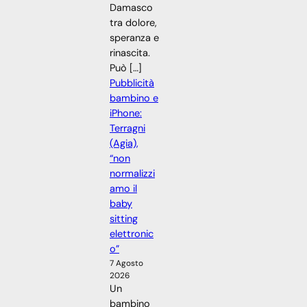
Damasco
tra dolore,
speranza e
rinascita.
Può […]
Pubblicità
bambino e
iPhone:
Terragni
(Agia),
“non
normalizzi
amo il
baby
sitting
elettronic
o”
7 Agosto
2026
Un
bambino