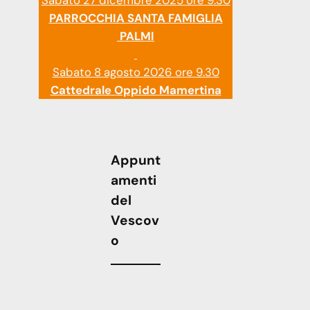
Sabato 27 dicembre 2025 ore 9.30
PARROCCHIA SANTA FAMIGLIA
PALMI
Sabato 8 agosto 2026 ore 9.30
Cattedrale Oppido Mamertina
Appunt
amenti
del
Vescov
o