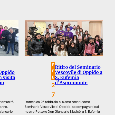
F
Ritiro del Seminario
E
 Oppido
Vescovile di Oppido a
B
 visita
S. Eufemia
io
d’Aspromonte
2
7
 comunità
Domenica 26 febbraio ci siamo recati come
 anno,
Seminario Vescovile di Oppido, accompagnati dal
iancarlo
nostro Rettore Don Giancarlo Musicò, a S. Eufemia