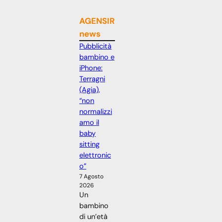
AGENSIR
news
Pubblicità
bambino e
iPhone:
Terragni
(Agia),
“non
normalizzi
amo il
baby
sitting
elettronic
o”
7 Agosto
2026
Un
bambino
di un’età