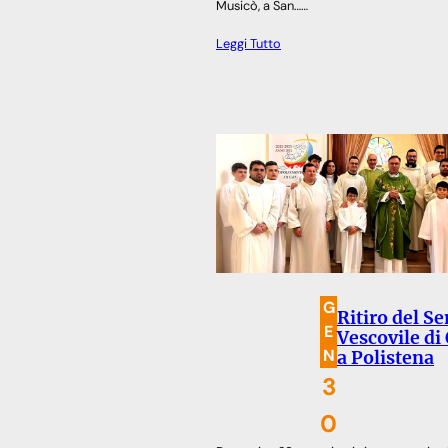
Musicò, a San……
Leggi Tutto
G
Ritiro del S
E
Vescovile di
N
a Polistena
3
0