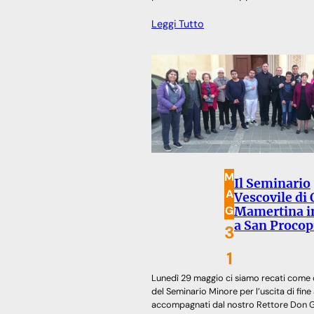
Leggi Tutto
M
Il Seminario
A
Vescovile di
G
Mamertina in
a San Procop
3
1
Lunedì 29 maggio ci siamo recati come
del Seminario Minore per l’uscita di fine
accompagnati dal nostro Rettore Don G