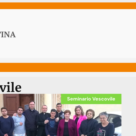
ws
Media
Documenti
Acqua Viva News
Contat
vile
Seminario Vescovile