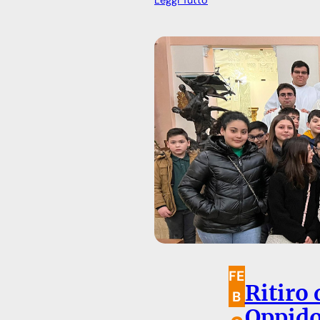
FE
Ritiro 
B
Oppido