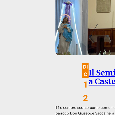
DI
Il Sem
C
a Caste
1
2
Il 1 dicembre scorso come comunità
parroco Don Giuseppe Saccà nella 