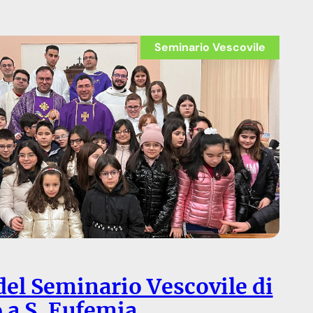
Seminario Vescovile
del Seminario Vescovile di
 a S. Eufemia