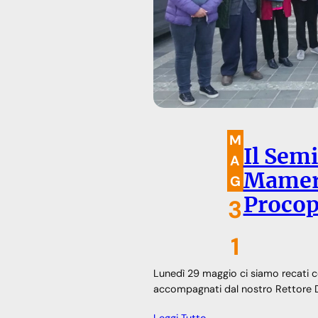
M
Il Sem
A
Mamert
G
Procop
3
1
Lunedì 29 maggio ci siamo recati c
accompagnati dal nostro Rettore 
Leggi Tutto