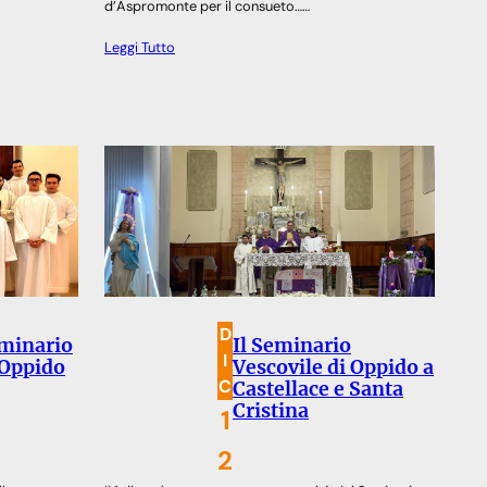
d’Aspromonte per il consueto……
Leggi Tutto
D
eminario
Il Seminario
I
 Oppido
Vescovile di Oppido a
C
Castellace e Santa
Cristina
1
2