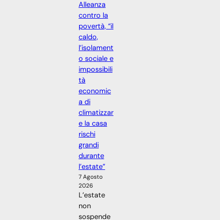
Alleanza
contro la
povertà, “il
caldo,
l’isolament
o sociale e
impossibili
tà
economic
a di
climatizzar
e la casa
rischi
grandi
durante
l’estate”
7 Agosto
2026
L’estate
non
sospende