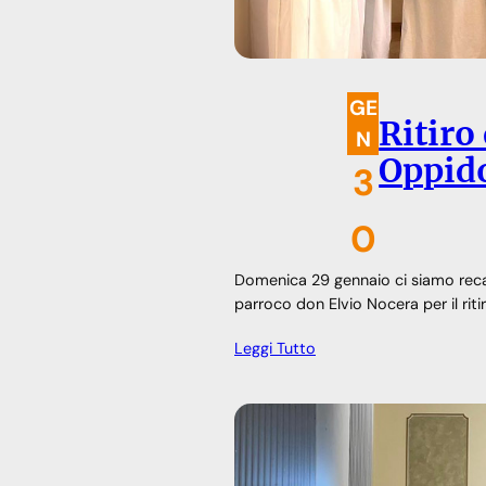
GE
Ritiro
N
Oppido
3
0
Domenica 29 gennaio ci siamo recati
parroco don Elvio Nocera per il rit
Leggi Tutto