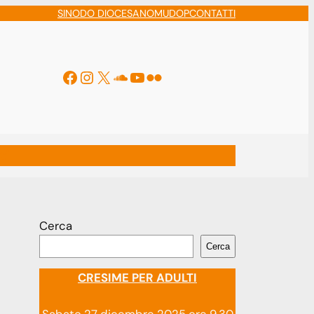
SINODO DIOCESANO
MUDOP
CONTATTI
Facebook
Instagram
X
Soundcloud
YouTube
Flickr
ti
Cerca
Cerca
CRESIME PER ADULTI