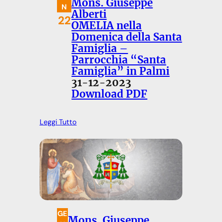
Mons. Giuseppe
N
Alberti
22
OMELIA nella
Domenica della Santa
Famiglia –
Parrocchia “Santa
Famiglia” in Palmi
31-12-2023
Download PDF
Leggi Tutto
GE
Mons. Giuseppe