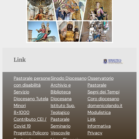
Link
Pastorale persone
Sinodo Diocesano
Osservatorio
con disabilità
Archivio e
Pastorale
Servizio
Biblioteca
Segni dei Tempi
Diocesano Tutela
Diocesana
Coro diocesano
Minori
Istituto Sup.
domenicolando.it
8×1000
Teologico
Modulistica
Contributo CEI /
Pastorale
Link
Covid 19
Seminario
Informativa
Progetto Policoro
Vescovile
Privacy