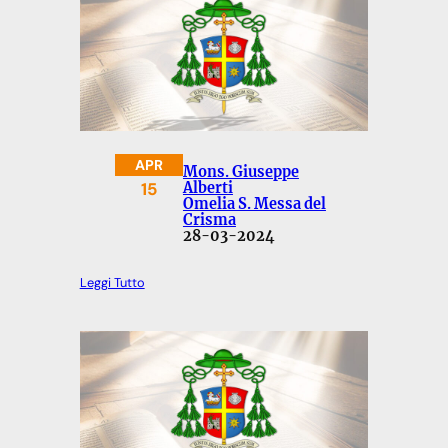
APR
Mons. Giuseppe
15
Alberti
Omelia S. Messa del
Crisma
28-03-2024
Leggi Tutto