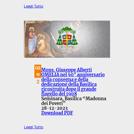
Leggi Tutto
GE
Mons. Giuseppe Alberti
N
OMELIA nel 90° anniversario
della consegna e della
2
dedicazione della Basilica
ricostruita dopo il grande
flagello del 1908
Seminara, Basilica “Madonna
dei Poveri”
28-12-2023
Download PDF
Leggi Tutto