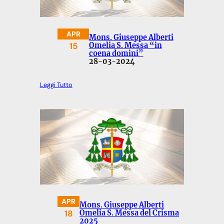
APR
Mons. Giuseppe Alberti
15
Omelia S. Messa “in
coena domini”
28-03-2024
Leggi Tutto
APR
Mons. Giuseppe Alberti
18
Omelia S. Messa del Crisma
2025