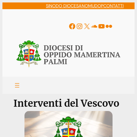
Vai
SINODO DIOCESANO
MUDOP
CONTATTI
al
contenuto
Facebook
Instagram
X
Soundcloud
YouTube
Flickr
Interventi del Vescovo