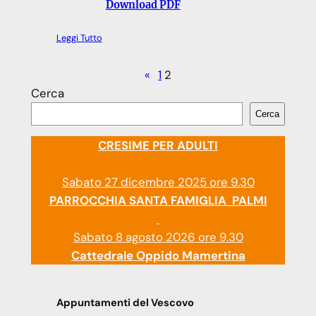
Download PDF
Leggi Tutto
«
1
2
Cerca
Cerca
CRESIME PER ADULTI
Sabato 27 dicembre 2025 ore 9.30
PARROCCHIA SANTA FAMIGLIA PALMI
Sabato 8 agosto 2026 ore 9.30
Cattedrale Oppido Mamertina
Appuntamenti del Vescovo