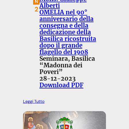
N
Alberti
2
OMELIA nel 90°
anniversario della
consegna e della
dedicazione della
Basilica ricostruita
dopo il grande
flagello del 1908
Seminara, Basilica
“Madonna dei
Poveri”
28-12-2023
Download PDF
Leggi Tutto