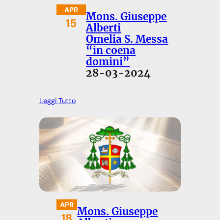
APR
Mons. Giuseppe
15
Alberti
Omelia S. Messa
“in coena
domini”
28-03-2024
Leggi Tutto
APR
Mons. Giuseppe
18