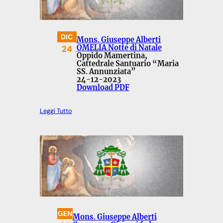
DIC
Mons. Giuseppe Alberti
24
OMELIA Notte di Natale
Oppido Mamertina,
Cattedrale Santuario “Maria
SS. Annunziata”
24-12-2023
Download PDF
Leggi Tutto
GEN
Mons. Giuseppe Alberti