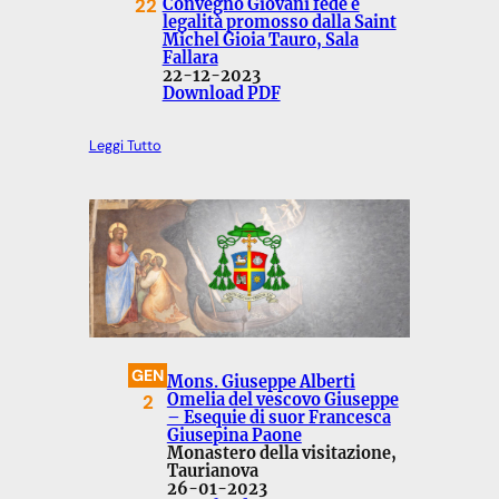
22
Convegno Giovani fede e
legalità promosso dalla Saint
Michel Gioia Tauro, Sala
Fallara
22-12-2023
Download PDF
Leggi Tutto
GEN
Mons. Giuseppe Alberti
2
Omelia del vescovo Giuseppe
– Esequie di suor Francesca
Giusepina Paone
Monastero della visitazione,
Taurianova
26-01-2023