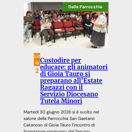
Dalle Parrocchie
LU
Custodire per
G
educare: gli animatori
2
di Gioia Tauro si
preparano all’Estate
Ragazzi con il
Servizio Diocesano
Tutela Minori
Martedì 30 giugno 2026 si è svolto nel
salone della Parrocchia San Gaetano
Catanoso di Gioia Tauro l’incontro di
formazione promosso dal Servizio