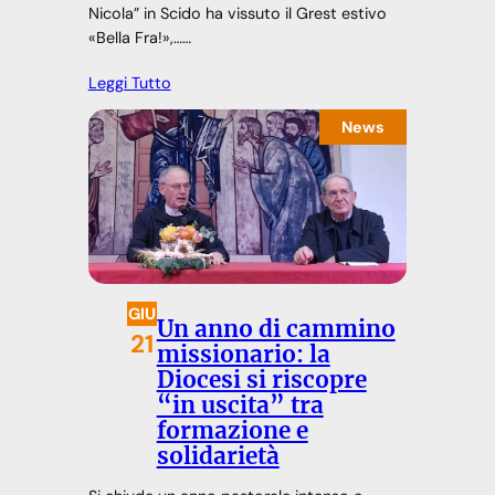
Nicola” in Scido ha vissuto il Grest estivo
«Bella Fra!»,……
Leggi Tutto
News
GIU
Un anno di cammino
21
missionario: la
Diocesi si riscopre
“in uscita” tra
formazione e
solidarietà