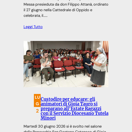
Messa presieduta da don Filippo Attanà, ordinato
il 27 giugno nella Cattedrale di Oppido e
celebrata, il……
Leggi Tutto
LU
Custodire per educare: gli
G
animatori di Gioia Tauro si
preparano all’Estate Ragazzi
2
con il Servizio Diocesano Tutela
Minori
Martedì 30 giugno 2026 si è svolto nel salone
della Parrocchia San Gaetano Catanoso di Gioia