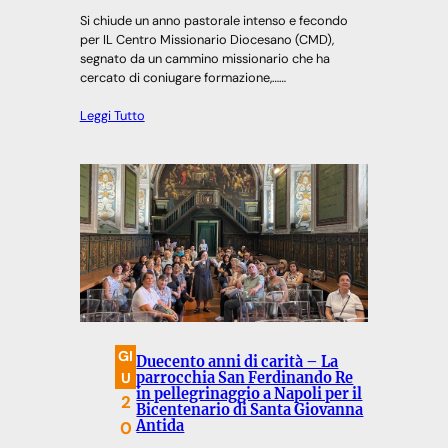
Si chiude un anno pastorale intenso e fecondo
per IL Centro Missionario Diocesano (CMD),
segnato da un cammino missionario che ha
cercato di coniugare formazione,……
Leggi Tutto
GI
Duecento anni di carità – La
U
parrocchia San Ferdinando Re
in pellegrinaggio a Napoli per il
2
Bicentenario di Santa Giovanna
0
Antida