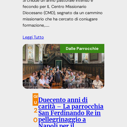
Si chiude un anno pastorale intenso e
fecondo per IL Centro Missionario
Diocesano (CMD), segnato da un cammino
missionario che ha cercato di coniugare
formazione,……
Leggi Tutto
Dalle Parrocchie
GI
Duecento anni di
U
carità – La parrocchia
2
San Ferdinando Re in
0
pellegrinaggio a
Napoli per il