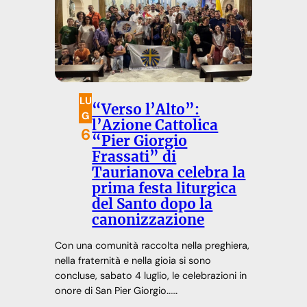
LU
“Verso l’Alto”:
G
l’Azione Cattolica
6
“Pier Giorgio
Frassati” di
Taurianova celebra la
prima festa liturgica
del Santo dopo la
canonizzazione
Con una comunità raccolta nella preghiera,
nella fraternità e nella gioia si sono
concluse, sabato 4 luglio, le celebrazioni in
onore di San Pier Giorgio……