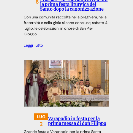
6
la prima festa liturgica del
Santo dopo la canonizzazione
Con una comunità raccolta nella preghiera, nella
fraternità e nella gioia si sono concluse, sabato 4
luglio, le celebrazioni in onore di San Pier
Giorgio……
Leggi Tutto
LUG
Varapodio in festa per la
2
prima messa di don Filippo
Grande festa a Varapodio per la prima Santa