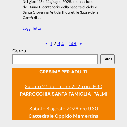
Nei giorni 13 e 14 giugno 2026, in occasione
dell’Anno Bicentenario della nascita al cielo di
Santa Giovanna Antida Thouret, le Suore della
Carità di……
Leggi Tutto
«
1
2
3
4
…
149
»
Cerca
Cerca
CRESIME PER ADULTI
Sabato 27 dicembre 2025 ore 9.30
PARROCCHIA SANTA FAMIGLIA PALMI
Sabato 8 agosto 2026 ore 9.30
Cattedrale Oppido Mamertina