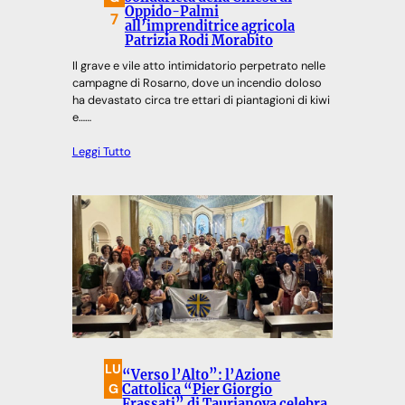
Oppido-Palmi
7
all’imprenditrice agricola
Patrizia Rodi Morabito
Il grave e vile atto intimidatorio perpetrato nelle
campagne di Rosarno, dove un incendio doloso
ha devastato circa tre ettari di piantagioni di kiwi
e……
Leggi Tutto
LU
“Verso l’Alto”: l’Azione
G
Cattolica “Pier Giorgio
Frassati” di Taurianova celebra