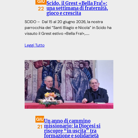
GIU
Scido, il Grest «Bella Fra!»:
22
una settimana di fraternità,
gioco e crescita
SCIDO – Dal 15 al 20 giugno 2026, la nostra
parrocchia dei “Santi Biagio e Nicola” in Scido ha
vissuto il Grest estivo «Bella Fra!»,……
Leggi Tutto
GIU
Un anno di cammino
21
missionario: la Diocesi si
riscopre “in uscita” tra
formazione e solidarietà