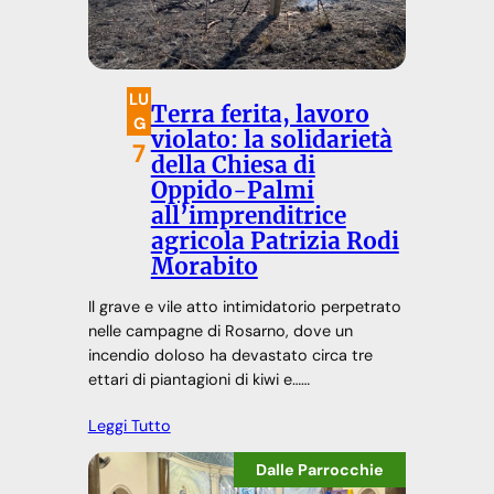
LU
Terra ferita, lavoro
G
violato: la solidarietà
7
della Chiesa di
Oppido-Palmi
all’imprenditrice
agricola Patrizia Rodi
Morabito
Il grave e vile atto intimidatorio perpetrato
nelle campagne di Rosarno, dove un
incendio doloso ha devastato circa tre
ettari di piantagioni di kiwi e……
Leggi Tutto
Dalle Parrocchie