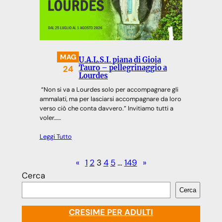
MAG
U.A.L.S.I. piana di Gioia
24
Tauro – pellegrinaggio a
Lourdes
“Non si va a Lourdes solo per accompagnare gli
ammalati, ma per lasciarsi accompagnare da loro
verso ciò che conta davvero.” Invitiamo tutti a
voler……
Leggi Tutto
«
1
2
3
4
5
…
149
»
Cerca
Cerca
CRESIME PER ADULTI