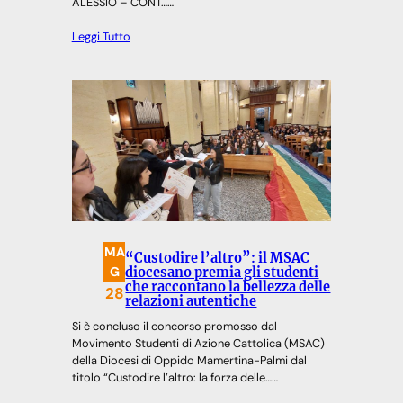
ALESSIO – CONT……
Leggi Tutto
MA
“Custodire l’altro”: il MSAC
G
diocesano premia gli studenti
che raccontano la bellezza delle
28
relazioni autentiche
Si è concluso il concorso promosso dal
Movimento Studenti di Azione Cattolica (MSAC)
della Diocesi di Oppido Mamertina-Palmi dal
titolo “Custodire l’altro: la forza delle……