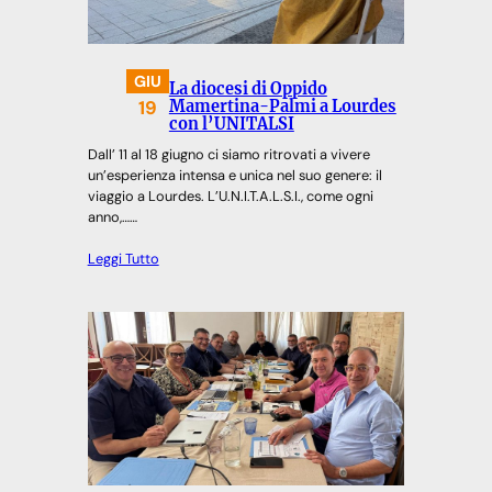
GIU
La diocesi di Oppido
19
Mamertina-Palmi a Lourdes
con l’UNITALSI
Dall’ 11 al 18 giugno ci siamo ritrovati a vivere
un’esperienza intensa e unica nel suo genere: il
viaggio a Lourdes. L’U.N.I.T.A.L.S.I., come ogni
anno,……
Leggi Tutto