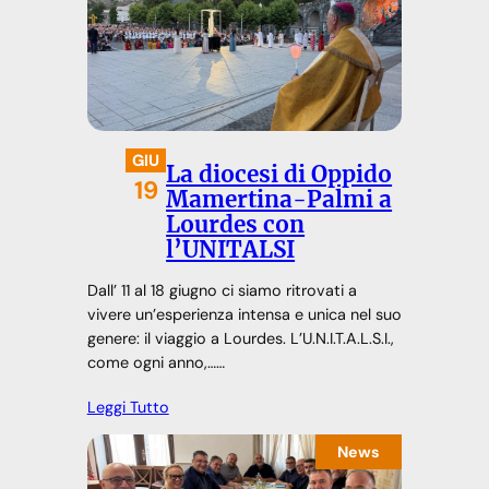
GIU
La diocesi di Oppido
19
Mamertina-Palmi a
Lourdes con
l’UNITALSI
Dall’ 11 al 18 giugno ci siamo ritrovati a
vivere un’esperienza intensa e unica nel suo
genere: il viaggio a Lourdes. L’U.N.I.T.A.L.S.I.,
come ogni anno,……
Leggi Tutto
News