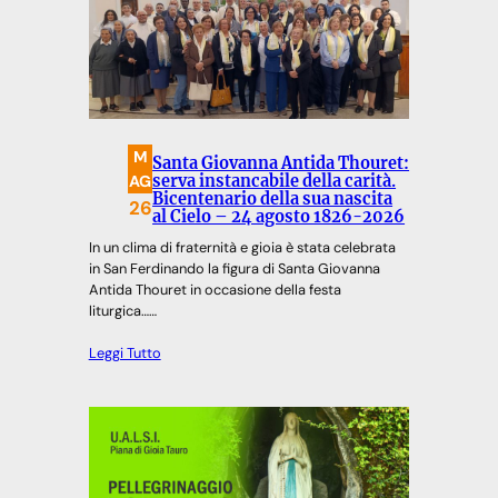
M
Santa Giovanna Antida Thouret:
AG
serva instancabile della carità.
Bicentenario della sua nascita
26
al Cielo – 24 agosto 1826-2026
In un clima di fraternità e gioia è stata celebrata
in San Ferdinando la figura di Santa Giovanna
Antida Thouret in occasione della festa
liturgica……
Leggi Tutto