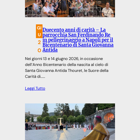
GI
Duecento anni di carità – La
U
parrocchia San Ferdinando Re
in pellegrinaggio a Napoli per il
2
Bicentenario di Santa Giovanna
0
Antida
Nei giorni 13 e 14 giugno 2026, in occasione
dell’Anno Bicentenario della nascita al cielo di
Santa Giovanna Antida Thouret, le Suore della
Carità di……
Leggi Tutto