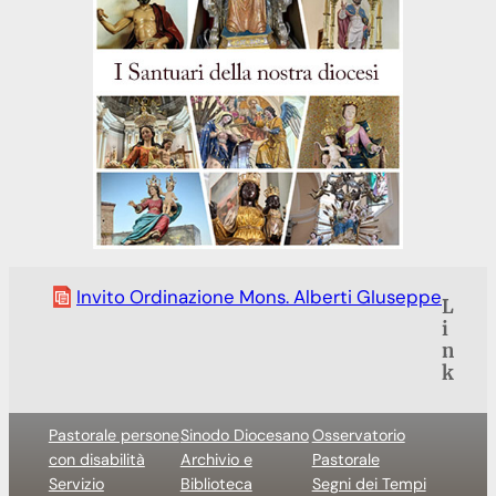
Invito Ordinazione Mons. Alberti GIuseppe
L
i
n
k
Pastorale persone
Sinodo Diocesano
Osservatorio
con disabilità
Archivio e
Pastorale
Servizio
Biblioteca
Segni dei Tempi