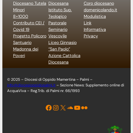
Diocesano Tutela
Diocesana
Coro diocesano
Minori
Istituto Sup.
domenicolando.it
8×1000
Teologico
Modulistica
Contributo CEI /
Pastorale
Link
Covid 19
Seminario
Informativa
Progetto Policoro
Vescovile
Privacy
Santuario
Liceo Ginnasio
Madonna dei
“San Paolo”
Poveri
Azione Cattolica
Diocesana
© 2025 – Diocesi di Oppido Mamertina – Palmi –
info@diocesioppidopalmi.it
– Sezione News: Supplemento online di
AcquaViva – Reg.Trib. di Palmi nr. 66/1993
Facebook
Instagram
X
Soundcloud
YouTube
Flickr