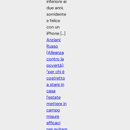
inferiore ai
due anni,
sorridente
e felice
con un
iPhone […]
Anziani:
Russo
(Alleanza
contro la
povertà),
“per chi è
costretto
a stare in
casa
l’estate
mettere in
campo
misure
efficaci
per evitare