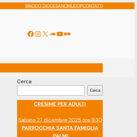
SINODO DIOCESANO
MUDOP
CONTATTI
Facebook
Instagram
X
Soundcloud
YouTube
Flickr
ti
Cerca
Cerca
CRESIME PER ADULTI
Sabato 27 dicembre 2025 ore 9.30
PARROCCHIA SANTA FAMIGLIA
PALMI