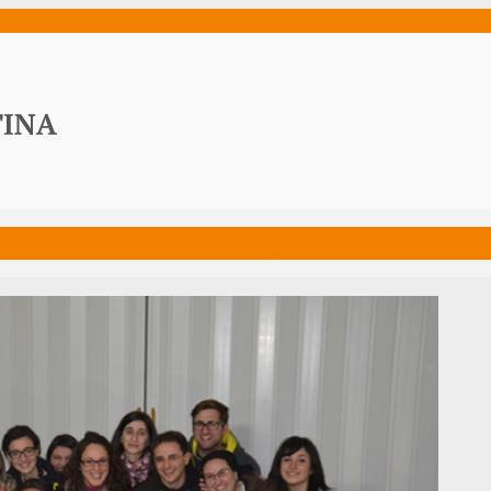
ws
Media
Documenti
Acqua Viva News
Contat