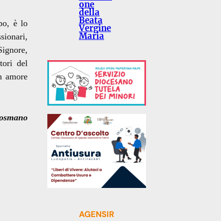
one
della
Beata
po, è lo
Vergine
Maria
sionari,
Signore,
tori del
un amore
osmano
AGENSIR