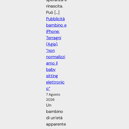
rinascita.
Può […]
Pubblicità
bambino e
iPhone:
Terragni
(Agia),
“non
normalizzi
amo il
baby
sitting
elettronic
o”
7 Agosto
2026
Un
bambino
di un’età
apparente