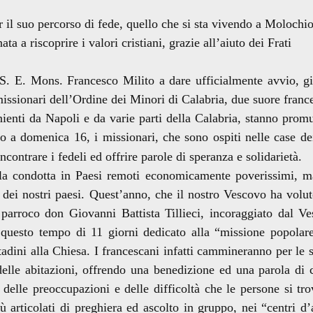
l suo percorso di fede, quello che si sta vivendo a Molochio
a a riscoprire i valori cristiani, grazie all’aiuto dei Frati
. E. Mons. Francesco Milito a dare ufficialmente avvio, g
issionari dell’Ordine dei Minori di Calabria, due suore franc
ienti da Napoli e da varie parti della Calabria, stanno pro
 a domenica 16, i missionari, che sono ospiti nelle case dei
ncontrare i fedeli ed offrire parole di speranza e solidarietà.
 condotta in Paesi remoti economicamente poverissimi, m
 dei nostri paesi. Quest’anno, che il nostro Vescovo ha volut
parroco don Giovanni Battista Tillieci, incoraggiato dal V
o questo tempo di 11 giorni dedicato alla “missione popola
ttadini alla Chiesa. I francescani infatti cammineranno per le s
elle abitazioni, offrendo una benedizione ed una parola di 
delle preoccupazioni e delle difficoltà che le persone si tr
 articolati di preghiera ed ascolto in gruppo, nei “centri d’