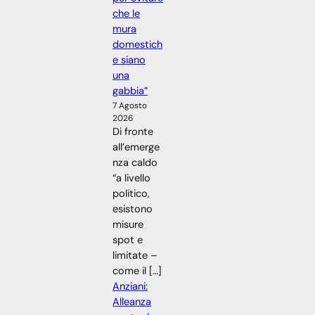
che le
mura
domestich
e siano
una
gabbia”
7 Agosto
2026
Di fronte
all’emerge
nza caldo
“a livello
politico,
esistono
misure
spot e
limitate –
come il […]
Anziani:
Alleanza