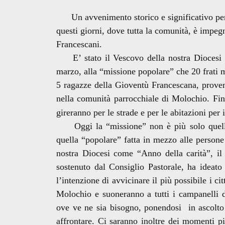
Un avvenimento storico e significativo per i
questi giorni, dove tutta la comunità, è impegnat
Francescani.
E’ stato il Vescovo della nostra Diocesi S
marzo, alla “missione popolare” che 20 frati m
5 ragazze della Gioventù Francescana, proven
nella comunità parrocchiale di Molochio. Fino
gireranno per le strade e per le abitazioni per i
Oggi la “missione” non è più solo quella
quella “popolare” fatta in mezzo alle persone
nostra Diocesi come “Anno della carità”, il 
sostenuto dal Consiglio Pastorale, ha ideat
l’intenzione di avvicinare il più possibile i ci
Molochio e suoneranno a tutti i campanelli d
ove ve ne sia bisogno, ponendosi in ascolto 
affrontare. Ci saranno inoltre dei momenti più