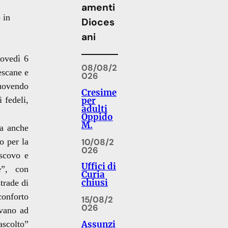
amenti
 in
Dioces
ani
iovedì 6
08/08/2
escane e
026
muovendo
Cresime
 fedeli,
per
adulti
Oppido
M.
a anche
10/08/2
o per la
026
escovo e
Uffici di
re”, con
Curia
chiusi
trade di
conforto
15/08/2
026
ovano ad
Assunzi
ascolto”