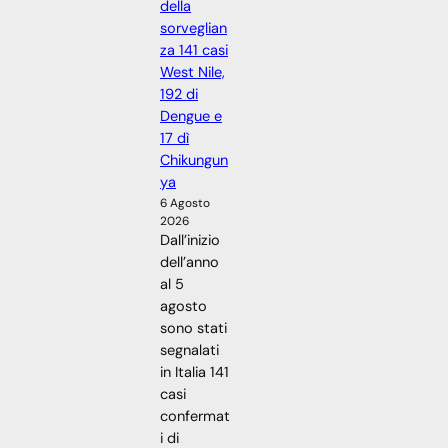
della
sorveglian
za 141 casi
West Nile,
192 di
Dengue e
17 dì
Chikungun
ya
6 Agosto
2026
Dall’inizio
dell’anno
al 5
agosto
sono stati
segnalati
in Italia 141
casi
confermat
i di