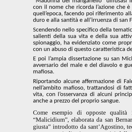
“Madonna del manganello” diffusasi in 
con il nome che ricorda l’azione che è c
quell’epoca, facendo poi riferimento alla
duro e alla santità e all’irruenza di san 
Scendendo nello specifico della tematica
salienti della sua vita e della sua att
spionaggio, ha evidenziato come propri
con un abuso di questo caratteristica del
E poi l’ampia dissertazione su san Mich
avversario del male e del diavolo e guer
mafiosa.
Riportando alcune affermazione di Falc
nell’ambito mafioso, trattandosi di fa
vita, con l’osservanza di alcuni princ
anche a prezzo del proprio sangue.
Come esempio di opposte qualità il
“Malicidium”, elaborata da san Bernar
giusta”
introdotto da sant’Agostino
, t