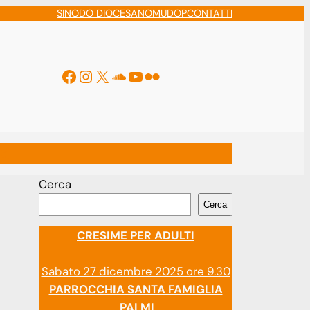
SINODO DIOCESANO
MUDOP
CONTATTI
Facebook
Instagram
X
Soundcloud
YouTube
Flickr
ti
Cerca
Cerca
CRESIME PER ADULTI
Sabato 27 dicembre 2025 ore 9.30
PARROCCHIA SANTA FAMIGLIA
PALMI