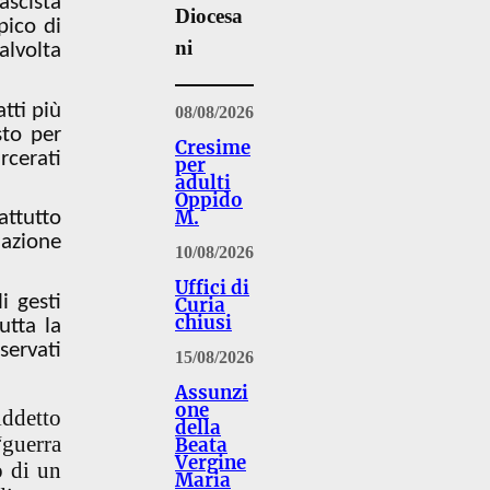
ascista
Diocesa
pico di
ni
alvolta
tti più
08/08/2026
sto per
Cresime
rcerati
per
adulti
Oppido
M.
attutto
iazione
10/08/2026
Uffici di
i gesti
Curia
chiusi
utta la
servati
15/08/2026
Assunzi
one
ddetto
della
“guerra
Beata
Vergine
o di un
Maria