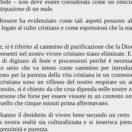
a fede – non deve essere considerata come un omic
irpazione di un male.
essore ha evidenziato come tali aspetti possono al
e legate al culto cristiano e come espressioni che la ma
 si è riferito al cammino di purificazione che la Dioc
resenti nel nostro vivere cristiano siano eliminate. E 
 di digiuno di feste e processioni perché è necess
to serio che va inteso come cammino per introdur
no per la purezza della vita cristiana in un contesto
istiana sono un riflesso del nostro respirare un a
posito, si è chiesto da che cosa dipenda nelle nostre 
persone che forse per essere vissute in un contesto o
ello che cinque minuti prima affermavano.
 hanno il desiderio di vivere bene secondo un certo 
a nostra realtà sia culturalizzata e si inserisca pie
 genuinità e purezza.