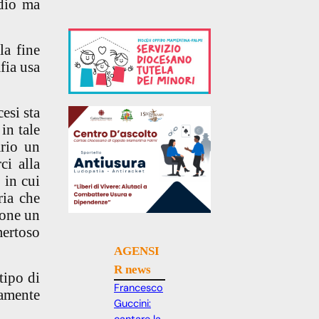
idio
ma
la fine
fia usa
esi sta
in tale
ario un
ci alla
 in cui
ria che
zone un
mertoso
AGENSI
R news
tipo di
Francesco
namente
Guccini: