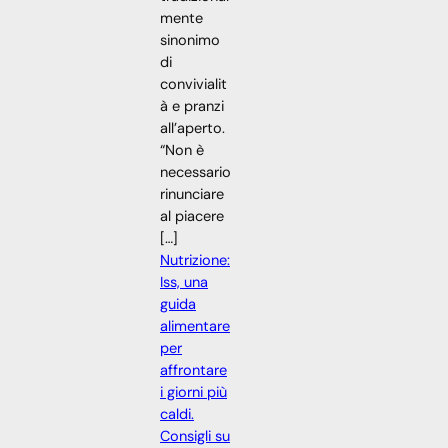
mente
sinonimo
di
convivialit
à e pranzi
all’aperto.
“Non è
necessario
rinunciare
al piacere
[…]
Nutrizione:
Iss, una
guida
alimentare
per
affrontare
i giorni più
caldi.
Consigli su