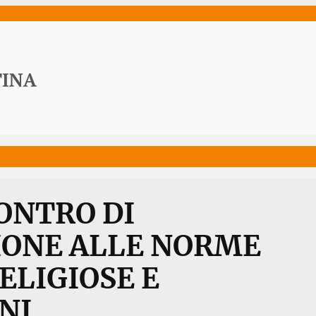
ws
Media
Documenti
Acqua Viva News
Contat
ONTRO DI
IONE ALLE NORME
ELIGIOSE E
NI