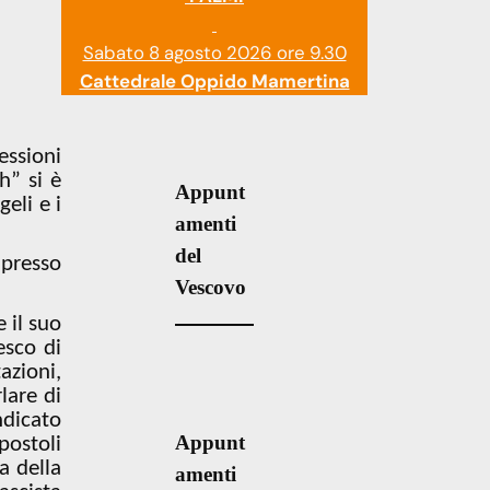
Sabato 8 agosto 2026 ore 9.30
Cattedrale Oppido Mamertina
essioni
h” si è
Appunt
eli e i
amenti
del
 presso
Vescovo
 il suo
esco di
azioni,
lare di
ndicato
Appunt
postoli
a della
amenti