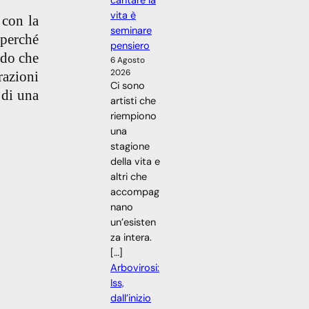
cantare la
vita è
 con la
seminare
 perché
pensiero
ndo che
6 Agosto
2026
razioni
Ci sono
 di una
artisti che
riempiono
una
stagione
della vita e
altri che
accompag
nano
un’esisten
za intera.
[…]
Arbovirosi:
Iss,
dall’inizio