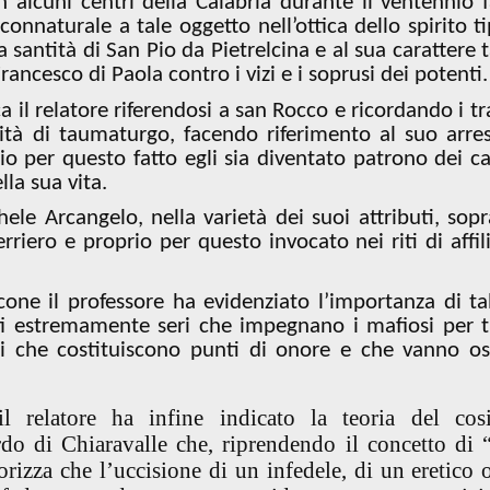
alcuni centri della Calabria durante il ventennio f
onnaturale a tale oggetto nell’ottica dello spirito ti
 santità di San Pio da Pietrelcina e al sua carattere t
Francesco di Paola contro i vizi e i soprusi dei potenti.
 il relatore riferendosi a san Rocco e ricordando i tra
ività di taumaturgo, facendo riferimento al suo arre
o per questo fatto egli sia diventato patrono dei ca
la sua vita.
ele Arcangelo, nella varietà dei suoi attributi, sopr
riero e proprio per questo invocato nei riti di affil
one il professore ha evidenziato l’importanza di tal
tti estremamente seri che impegnano i mafiosi per t
ipi che costituiscono punti di onore e che vanno os
 relatore ha infine indicato la teoria del cosi
do di Chiaravalle che, riprendendo il concetto di 
eorizza che l’uccisione di un infedele, di un eretico 