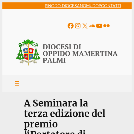
Vai
SINODO DIOCESANO
MUDOP
CONTATTI
al
contenuto
Facebook
Instagram
X
Soundcloud
YouTube
Flickr
A Seminara la
terza edizione del
premio