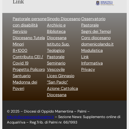
Link
Pastorale persone
Sinodo Diocesano
Osservatorio
con disabilità
Archivio e
Pastorale
Servizio
Biblioteca
Segni dei Tempi
Diocesano Tutela
Diocesana
Coro diocesano
Minori
Istituto Sup.
domenicolando.it
8×1000
Teologico
Modulistica
Contributo CEI /
Pastorale
Link
Covid 19
Seminario
Informativa
Progetto Policoro
Vescovile
Privacy
Santuario
Liceo Ginnasio
Madonna dei
“San Paolo”
Poveri
Azione Cattolica
Diocesana
© 2025 – Diocesi di Oppido Mamertina – Palmi –
info@diocesioppidopalmi.it
– Sezione News: Supplemento online di
AcquaViva – Reg.Trib. di Palmi nr. 66/1993