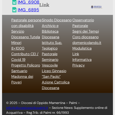
IMG_6908
Link
IMG_6895
Pastorale persone
Sinodo Diocesano
Osservatorio
con disabilità
Archivio e
Pastorale
Servizio
Biblioteca
Segni dei Tempi
Diocesano Tutela
Diocesana
Coro diocesano
Minori
Istituto Sup.
domenicolando.it
8×1000
Teologico
Modulistica
Contributo CEI /
Pastorale
Link
Covid 19
Seminario
Informativa
Progetto Policoro
Vescovile
Privacy
Santuario
Liceo Ginnasio
Madonna dei
“San Paolo”
Poveri
Azione Cattolica
Diocesana
© 2025 – Diocesi di Oppido Mamertina – Palmi –
info@diocesioppidopalmi.it
– Sezione News: Supplemento online di
AcquaViva – Reg.Trib. di Palmi nr. 66/1993