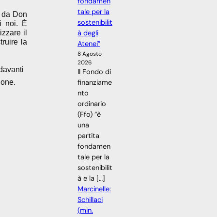
fondamen
tale per la
o da Don
sostenibilit
i noi. È
à degli
izzare il
ruire la
Atenei”
8 Agosto
2026
 davanti
Il Fondo di
ione.
finanziame
nto
ordinario
(Ffo) “è
una
partita
fondamen
tale per la
sostenibilit
à e la […]
Marcinelle:
Schillaci
(min.