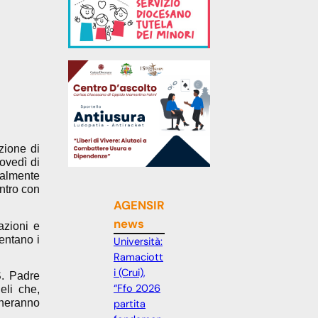
zione di
ovedì di
nalmente
ontro con
AGENSIR
news
azioni e
entano i
Università:
Ramaciott
i (Crui),
S. Padre
“Ffo 2026
eli che,
gheranno
partita