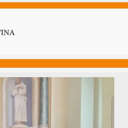
ws
Media
Documenti
Acqua Viva News
Contat