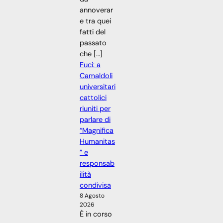
annoverar
e tra quei
fatti del
passato
che […]
Fuci: a
Camaldoli
universitari
cattolici
riuniti per
parlare di
“Magnifica
Humanitas
” e
responsab
ilità
condivisa
8 Agosto
2026
È in corso