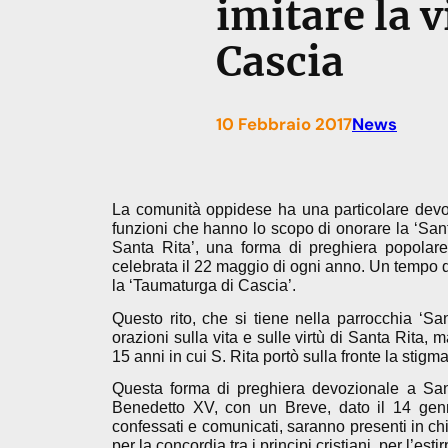
imitare la v
Cascia
10 Febbraio 2017
News
La comunità oppidese ha una particolare devo
funzioni che hanno lo scopo di onorare la ‘Sant
Santa Rita’, una forma di preghiera popolare
celebrata il 22 maggio di ogni anno. Un tempo di 
la ‘Taumaturga di Cascia’.
Questo rito, che si tiene nella parrocchia ‘S
orazioni sulla vita e sulle virtù di Santa Rit
15 anni in cui S. Rita portò sulla fronte la stig
Questa forma di preghiera devozionale a Santa
Benedetto XV, con un Breve, dato il 14 genna
confessati e comunicati, saranno presenti in c
per la concordia tra i principi cristiani, per l’e