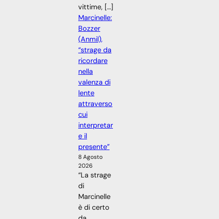
vittime, […]
Marcinelle:
Bozzer
(Anmil),
“strage da
ricordare
nella
valenza di
lente
attraverso
cui
interpretar
e il
presente”
8 Agosto
2026
“La strage
di
Marcinelle
è di certo
da