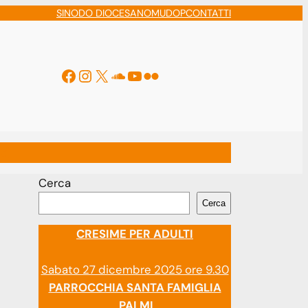
SINODO DIOCESANO
MUDOP
CONTATTI
Facebook
Instagram
X
Soundcloud
YouTube
Flickr
ti
Cerca
Cerca
CRESIME PER ADULTI
Sabato 27 dicembre 2025 ore 9.30
PARROCCHIA SANTA FAMIGLIA
PALMI