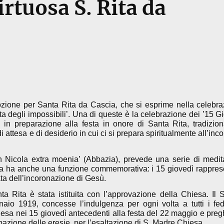
irtuosa S. Rita da
zione per Santa Rita da Cascia, che si esprime nella celebra
a degli impossibili’. Una di queste è la celebrazione dei ’15 Gi
 in preparazione alla festa in onore di Santa Rita, tradizio
attesa e di desiderio in cui ci si prepara spiritualmente all’inc
an Nicola extra moenia’ (Abbazia), prevede una serie di medit
a, ma ha anche una funzione commemorativa: i 15 giovedì rappres
mata dell’incoronazione di Gesù.
 Rita è stata istituita con l’approvazione della Chiesa. Il 
io 1919, concesse l’indulgenza per ogni volta a tutti i fed
hiesa nei 15 giovedì antecedenti alla festa del 22 maggio e pre
stirpazione delle eresie, per l’esaltazione di S. Madre Chiesa.