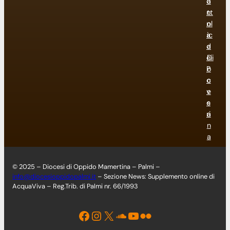
o
a
n
tt
n
ol
a
ic
d
a
ei
Di
P
o
o
c
v
e
e
s
ri
a
n
a
© 2025 – Diocesi di Oppido Mamertina – Palmi –
info@diocesioppidopalmi.it
– Sezione News: Supplemento online di
AcquaViva – Reg.Trib. di Palmi nr. 66/1993
Facebook
Instagram
X
Soundcloud
YouTube
Flickr