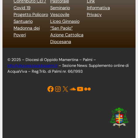
Contributo CEI /
Pastorale
Link
Covid 19
Seminario
Informativa
Progetto Policoro
Vescovile
Privacy
Santuario
Liceo Ginnasio
Madonna dei
“San Paolo”
Poveri
Azione Cattolica
Diocesana
© 2025 – Diocesi di Oppido Mamertina – Palmi –
info@diocesioppidopalmi.it
– Sezione News: Supplemento online di
AcquaViva – Reg.Trib. di Palmi nr. 66/1993
Facebook
Instagram
X
Soundcloud
YouTube
Flickr