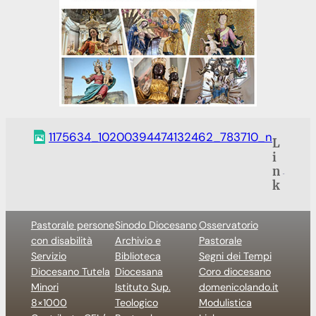
1175634_10200394474132462_783710_n
L
i
n
k
Pastorale persone
Sinodo Diocesano
Osservatorio
con disabilità
Archivio e
Pastorale
Servizio
Biblioteca
Segni dei Tempi
Diocesano Tutela
Diocesana
Coro diocesano
Minori
Istituto Sup.
domenicolando.it
8×1000
Teologico
Modulistica