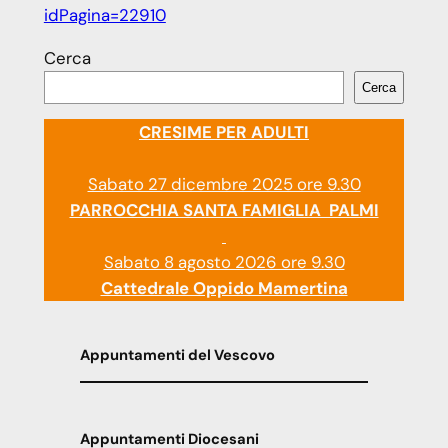
idPagina=22910
Cerca
Cerca
CRESIME PER ADULTI
Sabato 27 dicembre 2025 ore 9.30
PARROCCHIA SANTA FAMIGLIA PALMI
Sabato 8 agosto 2026 ore 9.30
Cattedrale Oppido Mamertina
Appuntamenti del Vescovo
Appuntamenti Diocesani