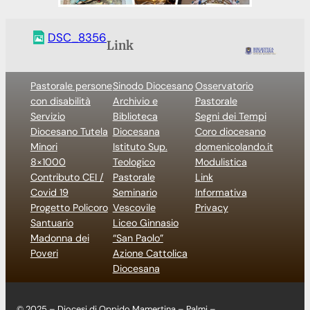
DSC_8356
Link
Pastorale persone
Sinodo Diocesano
Osservatorio
con disabilità
Archivio e
Pastorale
Servizio
Biblioteca
Segni dei Tempi
Diocesano Tutela
Diocesana
Coro diocesano
Minori
Istituto Sup.
domenicolando.it
8×1000
Teologico
Modulistica
Contributo CEI /
Pastorale
Link
Covid 19
Seminario
Informativa
Progetto Policoro
Vescovile
Privacy
Santuario
Liceo Ginnasio
Madonna dei
“San Paolo”
Poveri
Azione Cattolica
Diocesana
© 2025 – Diocesi di Oppido Mamertina – Palmi –