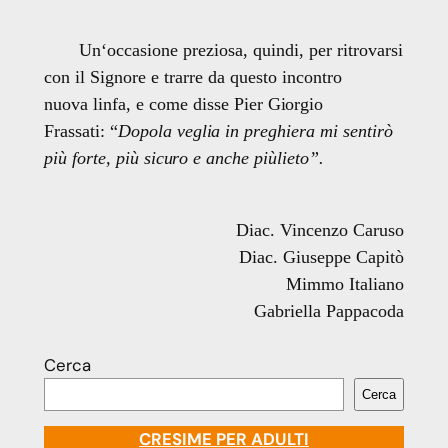
U
n
‘oc
c
as
i
one prez
i
osa, quindi, per r
it
rovarsi
con
i
l S
i
gnore e
t
rarre da ques
t
o
i
nco
n
t
ro
nuova
li
nfa, e co
m
e d
i
sse P
i
er G
i
o
r
g
i
o
Fra
s
sa
t
i
:
“
Dopo
l
a veg
li
a
i
n p
r
egh
i
era mi sen
ti
rò
p
i
ù
f
or
t
e, p
i
ù s
i
c
u
r
o e anche p
i
ù
l
i
e
t
o”.
Diac. Vincenzo Caruso
Diac. Giuseppe Capitò
Mimmo Italiano
Gabr
i
e
ll
a Pappacoda
Cerca
Cerca
CRESIME PER ADULTI