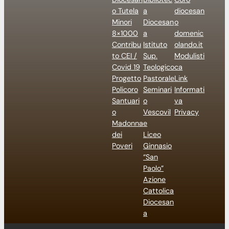
o Tutela
a
diocesan
Minori
Diocesan
o
8×1000
a
domenic
Contribu
Istituto
olando.it
to CEI /
Sup.
Modulisti
Covid 19
Teologico
ca
Progetto
Pastorale
Link
Policoro
Seminari
Informati
Santuari
o
va
o
Vescovil
Privacy
Madonna
e
dei
Liceo
Poveri
Ginnasio
“San
Paolo”
Azione
Cattolica
Diocesan
a