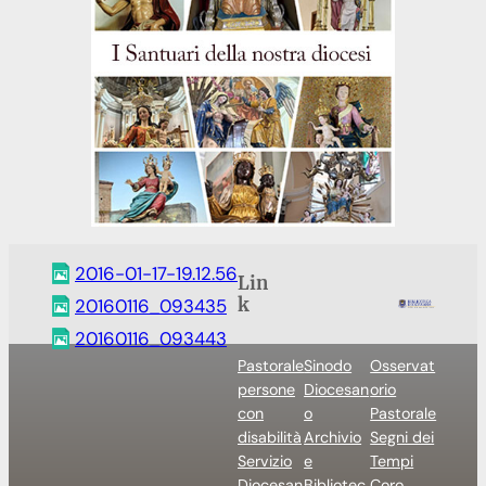
2016-01-17-19.12.56
Lin
k
20160116_093435
20160116_093443
Pastorale
Sinodo
Osservat
persone
Diocesan
orio
con
o
Pastorale
disabilità
Archivio
Segni dei
Servizio
e
Tempi
Diocesan
Bibliotec
Coro