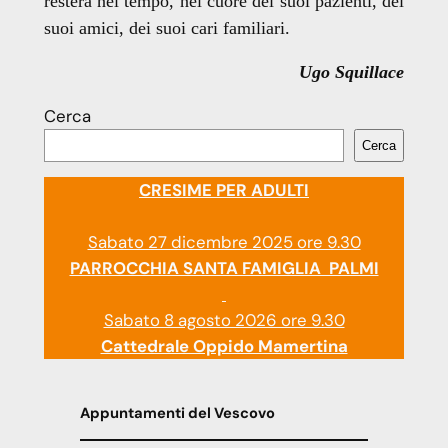
resterà nel tempo, nel cuore dei suoi pazienti, dei
suoi amici, dei suoi cari familiari.
Ugo Squillace
Cerca
Cerca
CRESIME PER ADULTI
Sabato 27 dicembre 2025 ore 9.30
PARROCCHIA SANTA FAMIGLIA PALMI
Sabato 8 agosto 2026 ore 9.30
Cattedrale Oppido Mamertina
Appuntamenti del Vescovo