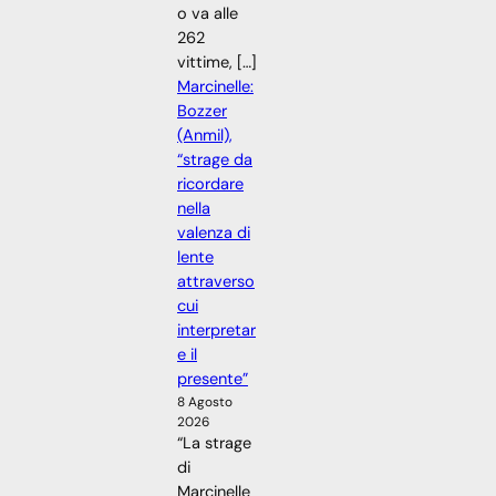
o va alle
262
vittime, […]
Marcinelle:
Bozzer
(Anmil),
“strage da
ricordare
nella
valenza di
lente
attraverso
cui
interpretar
e il
presente”
8 Agosto
2026
“La strage
di
Marcinelle