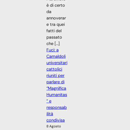
è di certo
da
annoverar
e tra quei
fatti del
passato
che […]
Fuci: a
Camaldoli
universitari
cattolici
riuniti per
parlare di
“Magnifica
Humanitas
” e
responsab
ilità
condivisa
8 Agosto