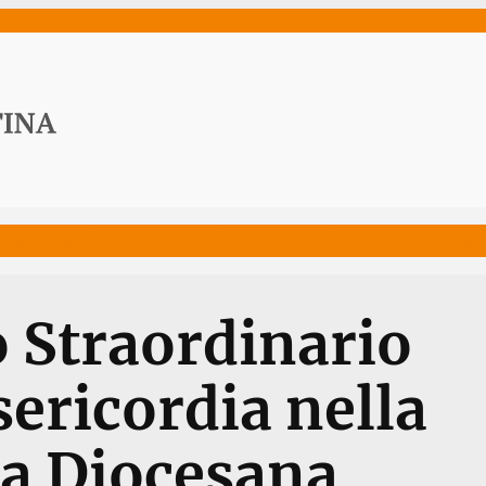
ws
Media
Documenti
Acqua Viva News
Contat
o Straordinario
sericordia nella
a Diocesana