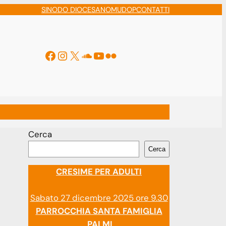
SINODO DIOCESANO
MUDOP
CONTATTI
Facebook
Instagram
X
Soundcloud
YouTube
Flickr
ti
Cerca
Cerca
CRESIME PER ADULTI
Sabato 27 dicembre 2025 ore 9.30
PARROCCHIA SANTA FAMIGLIA
PALMI