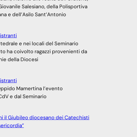
ovanile Salesiano, della Polisportiva
ana e dell’Asilo Sant’Antonio
istranti
tedrale e nei locali del Seminario
nto ha coivolto ragazzi provenienti da
hie della Diocesi
istranti
 Oppido Mamertina l’evento
CdV e dal Seminario
i il Giubileo diocesano dei Catechisti
sericordia”